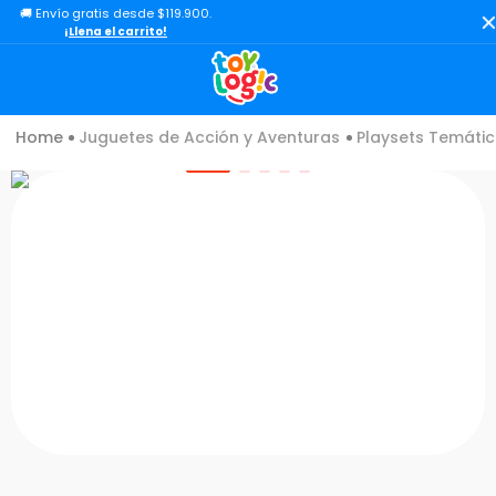
🚚 Envío gratis desde $119.900.
TÉRMINOS MÁS BUSCADOS
¡Llena el carrito!
1
.
toy story
2
.
carro
Juguetes de Acción y Aventuras
Playsets Temátic
3
.
lol
4
.
minix figuras
5
.
carro control remoto
6
.
peluche
7
.
sonic
8
.
muñecas
9
.
chef
10
.
bloques