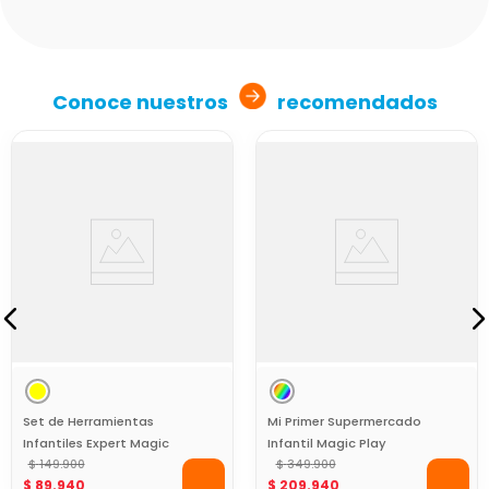
Conoce nuestros
recomendados
Set de Herramientas
Mi Primer Supermercado
Infantiles Expert Magic
Infantil Magic Play
Play
$
149
.
900
$
349
.
900
$
89
.
940
$
209
.
940