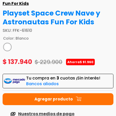
Fun For Kids
Playset Space Crew Nave y
Astronautas Fun For Kids
SKU
:
FFK-61610
Color
:
Blanco
$
137
.
940
$
229
.
900
Ahorra
$
91
.
960
Tu compra en
3
cuotas ¡Sin interés!
Bancos aliados
Nuestros medios de pago