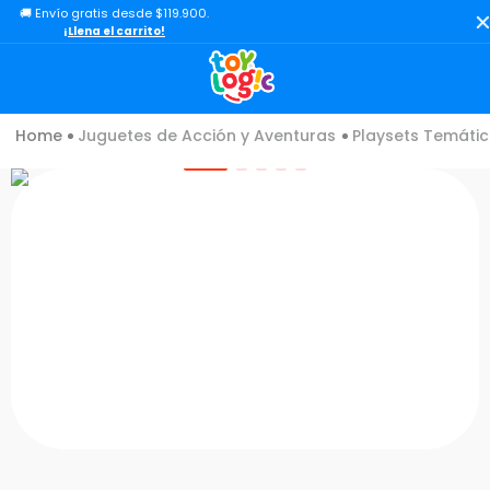
🚚 Envío gratis desde $119.900.
TÉRMINOS MÁS BUSCADOS
¡Llena el carrito!
1
.
toy story
2
.
lol
Juguetes de Acción y Aventuras
Playsets Temátic
3
.
carro
4
.
minix figuras
5
.
carro control remoto
6
.
peluche
7
.
sonic
8
.
bloques
9
.
muñecas
10
.
chef