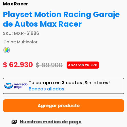
Max Racer
Playset Motion Racing Garaje
de Autos Max Racer
SKU
:
MXR-61886
Color
:
Multicolor
$
62
.
930
$
89
.
900
Ahorra
$
26
.
970
Tu compra en
3
cuotas ¡Sin interés!
Bancos aliados
Nuestros medios de pago