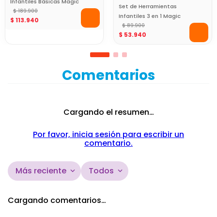
Infantiles Básicas Magic
Set de Herramientas
Play
$
189
.
900
Infantiles 3 en 1 Magic
$
113
.
940
Play
$
89
.
900
$
53
.
940
Comentarios
Cargando el resumen…
Por favor, inicia sesión para escribir un
comentario.
Más reciente
Todos
Cargando comentarios…