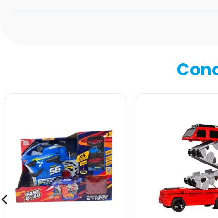
Califica el producto de 1 a 5 estrellas
★
★
★
★
★
Tu nombre
Cono
Dirección de email
Escribe un comentario
Enviar comentario