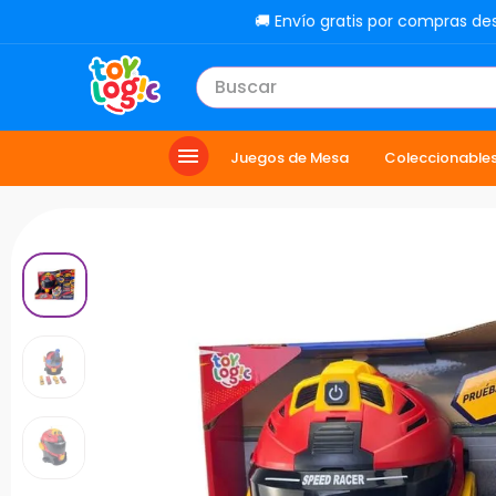
🚚 Envío gratis por compras de
Buscar
TÉRMINOS MÁS BUSCADOS
Juegos de Mesa
Coleccionable
1
.
lol
2
.
toy story
3
.
carro
4
.
minix figuras
5
.
carro control remoto
6
.
peluche
7
.
sonic
8
.
muñecas
9
.
dinosaurio