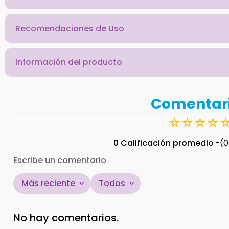
Recomendaciones de Uso
Información del producto
Comentar
☆
☆
☆
☆
0 Calificación promedio
(0
Escribe un comentario
Más reciente
Todos
Agregar comentario
No hay comentarios.
Título