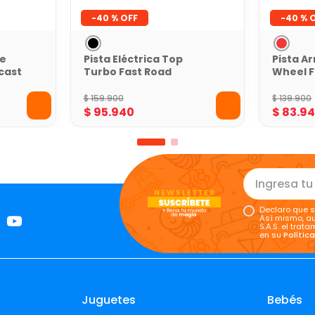
-
40 %
-
40 %
le
Pista Eléctrica Top
Pista A
cast
Turbo Fast Road
Wheel F
$
159
.
900
$
139
.
900
$
95
.
940
$
83
.
9
Declaro que s
Así mismo, au
S.A.S. el tra
en su
Polític
Juguetes
Bebés