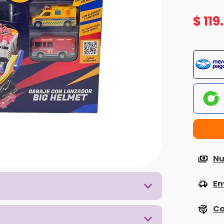
$
119
.
Nu
En
Ca