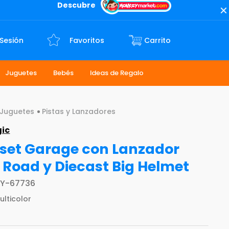
Descubre
 Sesión
Favoritos
Juguetes
Bebés
Ideas de Regalo
Juguetes
Pistas y Lanzadores
gic
set Garage con Lanzador
 Road y Diecast Big Helmet
Y-67736
ulticolor