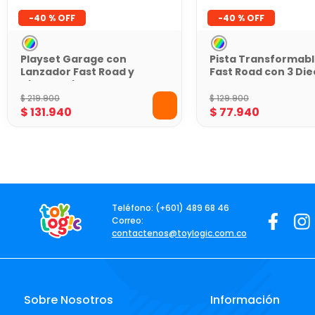
-
40 %
-
40 %
Playset Garage con
Pista Transformab
Lanzador Fast Road y
Fast Road con 3 Die
Diecast City Motor
Stretch Truck
$
219
.
900
$
129
.
900
$
131
.
940
$
77
.
940
Teléfono: (+601) 489 68 46
Correo:
contactenos@toylogic.com.co
Sobre Nosotros
Información