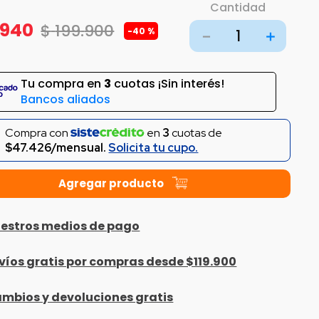
Cantidad
940
$
199
.
900
-
40 %
－
＋
Tu compra en
3
cuotas ¡Sin interés!
Bancos aliados
Compra con
en
3
cuotas de
$47.426/mensual.
Solicita tu cupo.
estros medios de pago
víos gratis por compras desde $119.900
mbios y devoluciones gratis