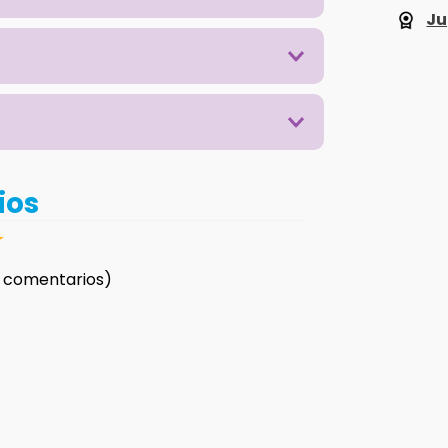
Ju
ios
☆
 comentarios)