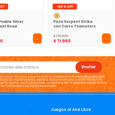
-
60 %
rmable Silver
Pista Serpent Strike
ast Road
con Carro Teamsterz
$
179
.
900
40
$
71
.
960
Envíar
oy mayor de edad, y que he leído y comprendido el
Aviso de privacidad
.
torizo de manera previa, expresa, libre e informada a MORE PRODUCTS
tamiento de mis datos personales conforme a las finalidades establecidas
a de Tratamiento de Datos Personales
.
Juegos al Aire Libre