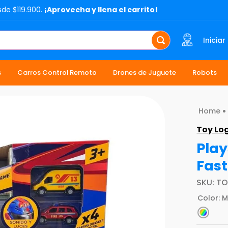
sde $119.900.
¡Aprovecha y llena el carrito!
Iniciar
s
Carros Control Remoto
Drones de Juguete
Robots
Toy Lo
Play
Fast
SKU
:
TO
Color
:
M