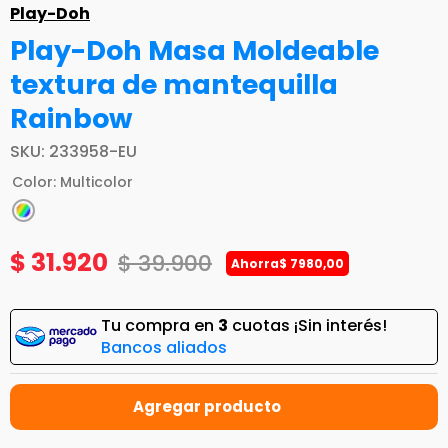
Play-Doh
Play-Doh Masa Moldeable
textura de mantequilla
Rainbow
SKU
:
233958-EU
Color
:
Multicolor
$
31
.
920
$
39
.
900
Ahorra
$
7980
,
00
Tu compra en
3
cuotas ¡Sin interés!
Bancos aliados