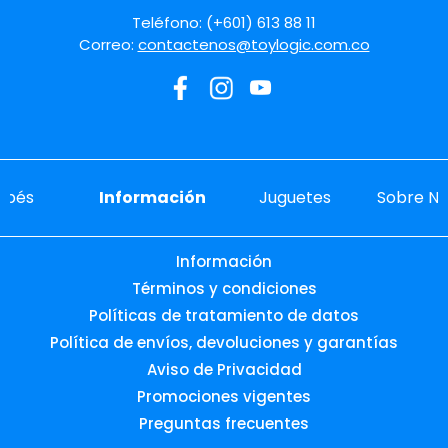
Teléfono: (+601) 613 88 11
Correo:
contactenos@toylogic.com.co
ebés
Información
Juguetes
Sobre No
Información
Términos y condiciones
Políticas de tratamiento de datos
Política de envíos, devoluciones y garantías
Aviso de Privacidad
Promociones vigentes
Preguntas frecuentes