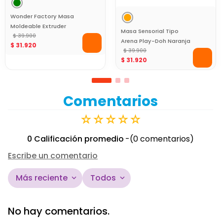
Wonder Factory Masa
Moldeable Extruder
Masa Sensorial Tipo
Verde con Accesorios
$
39
.
900
Arena Play-Doh Naranja
$
31
.
920
Creativos
$
39
.
900
$
31
.
920
Comentarios
☆
☆
☆
☆
☆
0 Calificación promedio
(0 comentarios)
Escribe un comentario
Más reciente
Todos
Agregar comentario
No hay comentarios.
Título