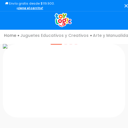
🚚 Envío gratis desde $119.900.
TÉRMINOS MÁS BUSCADOS
¡Llena el carrito!
1
.
toy story
2
.
lol
Juguetes Educativos y Creativos
Arte y Manualid
3
.
carro
4
.
minix figuras
5
.
carro control remoto
6
.
peluche
7
.
sonic
8
.
bloques
9
.
muñecas
10
.
chef