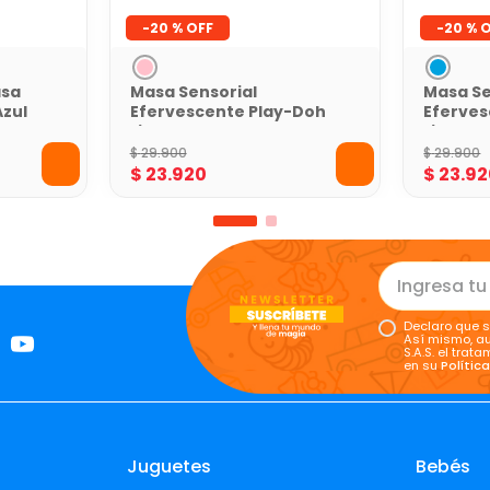
-
20 %
-
20 %
asa
Masa Sensorial
Masa Se
Azul
Efervescente Play-Doh
Eferves
a
Limonada de Fresa
Limonad
$
29
.
900
$
29
.
900
$
23
.
920
$
23
.
92
Declaro que s
Así mismo, au
S.A.S. el tra
en su
Polític
Juguetes
Bebés