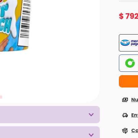
$
79
Nu
En
Ca