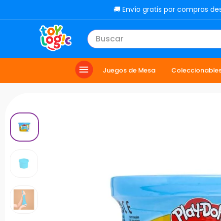
🚚 Envío gratis por compras de
Buscar
TÉRMINOS MÁS BUSCADOS
Juegos de Mesa
Coleccionable
1
.
lol
2
.
toy story
3
.
carro
4
.
minix figuras
5
.
carro control remoto
6
.
minix maradona
7
.
peluche
8
.
sonic
9
.
bloques