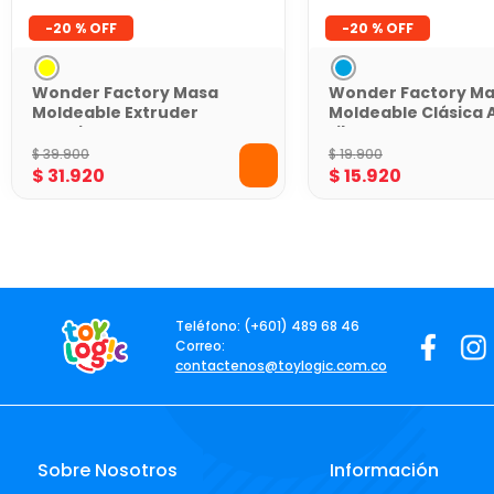
-
20 %
-
20 %
Wonder Factory Masa
Wonder Factory M
Moldeable Extruder
Moldeable Clásica 
Amarillo con
Libre de Gluten par
Accesorios Creativos
Juego Creativo
$
39
.
900
$
19
.
900
$
31
.
920
$
15
.
920
Teléfono: (+601) 489 68 46
Correo:
contactenos@toylogic.com.co
Sobre Nosotros
Información