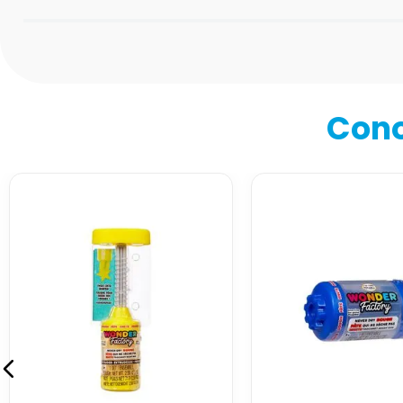
Califica el producto de 1 a 5 estrellas
★
★
★
★
★
Tu nombre
Cono
Dirección de email
Escribe un comentario
Enviar comentario