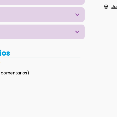
Ju
ios
☆
 comentarios)