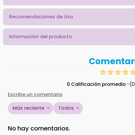
Recomendaciones de Uso
Información del producto
Comentar
☆
☆
☆
☆
0 Calificación promedio
(0
Escribe un comentario
Más reciente
Todos
Agregar comentario
No hay comentarios.
Título