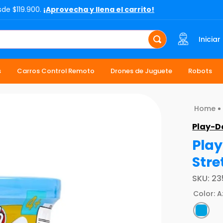
sde $119.900.
¡Aprovecha y llena el carrito!
Iniciar
s
Carros Control Remoto
Drones de Juguete
Robots
Play-D
Play
Stre
SKU
:
23
Color
:
A