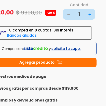
Cantidad
20
,
00
$
9900
,
00
-
20 %
－
＋
Tu compra en
3
cuotas ¡Sin interés!
Bancos aliados
Compra con
y
solicita tu cupo.
estros medios de pago
víos gratis por compras desde $119.900
mbios y devoluciones gratis