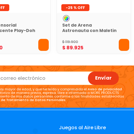
-
25 %
nsorial
Set de Arena
cente Play-Doh
Astronauta con Maletin
a de Mora Azul
Space Monkey Doh
$
119
.
900
0
$
89
.
925
Envíar
oy mayor de edad, y que he leído y comprendido el
Aviso de privacidad
.
torizo de manera previa, expresa, libre e informada a MORE PRODUCTS
tamiento de mis datos personales conforme a las finalidades establecidas
a de Tratamiento de Datos Personales
.
Juegos al Aire Libre