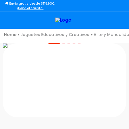
🚚 Envío gratis desde $119.900.
TÉRMINOS MÁS BUSCADOS
¡Llena el carrito!
1
.
lol
2
.
toy story
Juguetes Educativos y Creativos
Arte y Manualid
3
.
carro
4
.
carro control remoto
5
.
minix figuras
6
.
minix maradona
7
.
peluche
8
.
sonic
9
.
dinosaurio
10
.
bloques