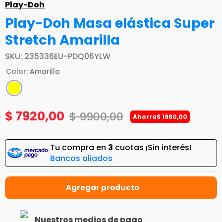
Play-Doh
Play-Doh Masa elástica Super
Stretch Amarilla
SKU
:
235336EU-PDQ06YLW
Color
:
Amarillo
$
7920
,
00
$
9900
,
00
Ahorra
$
1980
,
00
Tu compra en
3
cuotas ¡Sin interés!
Bancos aliados
Nuestros medios de pago