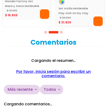
Wonder Factory Set
Masa y Arena Moldeable
Set Arcilla Moldeable
Multicolor con
$
19
.
900
Play-Doh Air Dry Clay
$
15
.
920
Herramienta 4 en 1
Buddy para Figuras
$
39
.
900
$
31
.
920
Comentarios
Cargando el resumen…
Por favor, inicia sesión para escribir un
comentario.
Más reciente
Todos
Cargando comentarios…