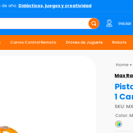
o de año.
Didácticos, juegos y creatividad
Iniciar
s
Carros Control Remoto
Drones de Juguete
Robots
Max Ra
Pist
1 Ca
SKU
:
MX
Color
:
M