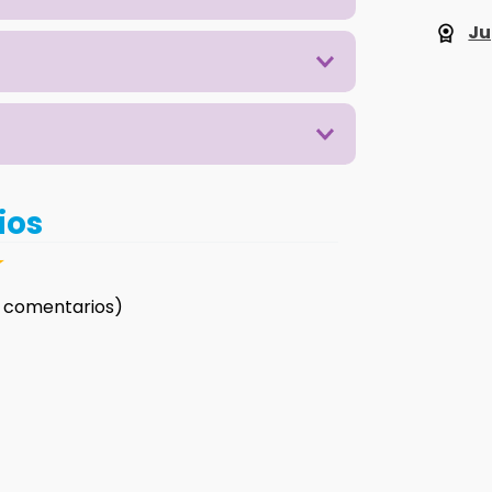
Ju
ios
☆
 comentarios)