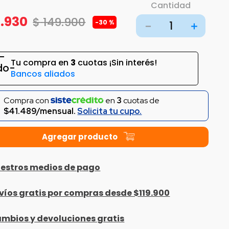
Cantidad
4
.
930
$
149
.
900
-
30 %
－
＋
Tu compra en
3
cuotas ¡Sin interés!
Bancos aliados
Compra con
en
3
cuotas de
$41.489/mensual.
Solicita tu cupo.
estros medios de pago
víos gratis por compras desde $119.900
mbios y devoluciones gratis