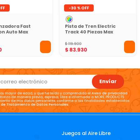
-
30 %
anzadora Fast
Pista de Tren Electric
on Auto Max
Track 40 Piezas Max
Racer
$
119
.
900
0
$
83
.
930
Envíar
oy mayor de edad, y que he leído y comprendido el
Aviso de privacidad
.
torizo de manera previa, expresa, libre e informada a MORE PRODUCTS
tamiento de mis datos personales conforme a las finalidades establecidas
a de Tratamiento de Datos Personales
.
Juegos al Aire Libre