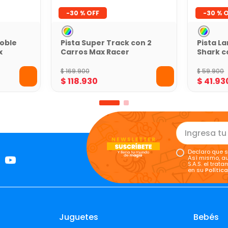
-
30 %
-
30 %
Doble
Pista Super Track con 2
Pista L
x
Carros Max Racer
Shark c
Racer
$
169
.
900
$
59
.
900
$
118
.
930
$
41
.
93
Declaro que s
Así mismo, au
S.A.S. el tra
en su
Polític
Juguetes
Bebés