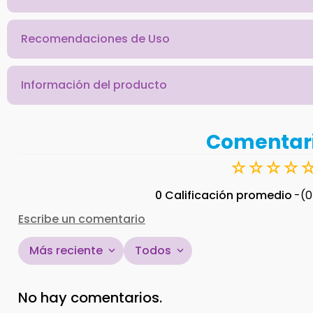
Recomendaciones de Uso
Información del producto
Comentar
☆
☆
☆
☆
0 Calificación promedio
(0
Escribe un comentario
Más reciente
Todos
Agregar comentario
No hay comentarios.
Título