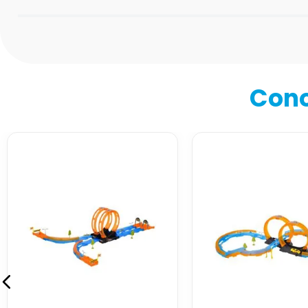
Califica el producto de 1 a 5 estrellas
★
★
★
★
★
Tu nombre
Cono
Dirección de email
Escribe un comentario
Enviar comentario