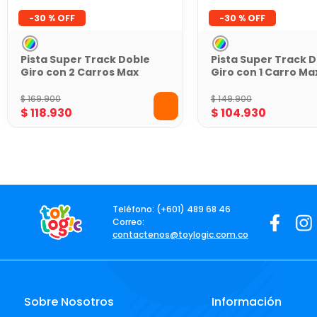
-
30 %
-
30 %
Pista Super Track Doble
Pista Super Track 
Giro con 2 Carros Max
Giro con 1 Carro Ma
Racer
Racer
$
169
.
900
$
149
.
900
$
118
.
930
$
104
.
930
Teléfono: (+601) 489 68 46
Correo:
contactenos@toylogic.com.co
Sobre Nosotros
Información