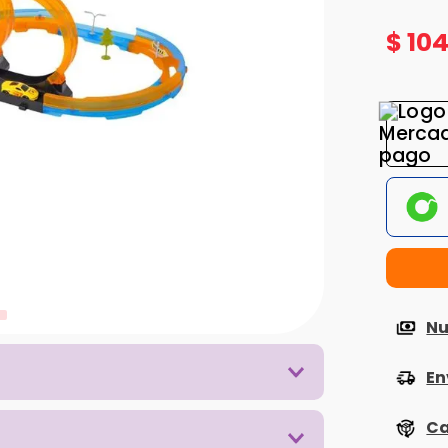
$
10
Nu
En
Ca