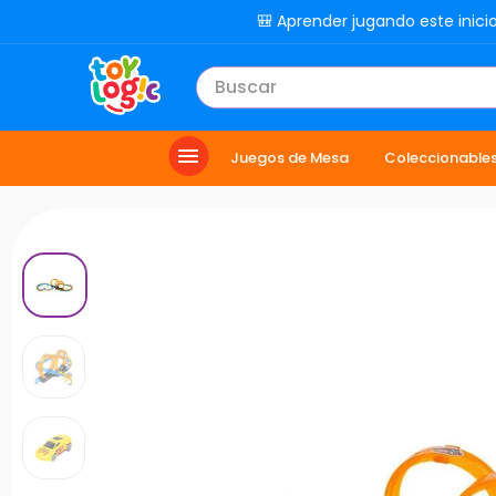
🎒 Aprender jugando este inici
Buscar
TÉRMINOS MÁS BUSCADOS
Juegos de Mesa
Coleccionable
1
.
lol
2
.
toy story
3
.
carro
4
.
minix figuras
5
.
carro control remoto
6
.
minix maradona
7
.
peluche
8
.
sonic
9
.
bloques