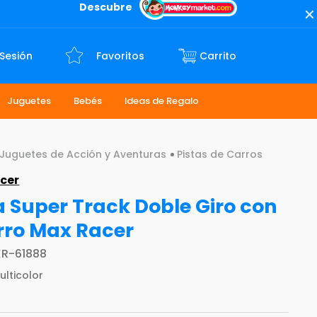
Descubre
 Sesión
Favoritos
Juguetes
Bebés
Ideas de Regalo
Juguetes de Acción y Aventuras
Pistas de Carros
cer
a Super Track Doble Giro con
rro Max Racer
R-61888
ulticolor