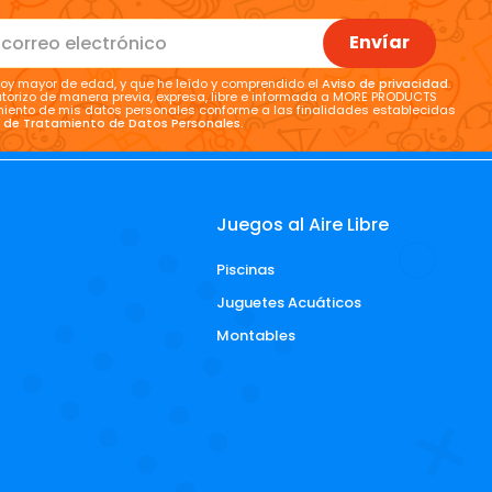
Envíar
oy mayor de edad, y que he leído y comprendido el
Aviso de privacidad
.
torizo de manera previa, expresa, libre e informada a MORE PRODUCTS
tamiento de mis datos personales conforme a las finalidades establecidas
a de Tratamiento de Datos Personales
.
Juegos al Aire Libre
Piscinas
d
Juguetes Acuáticos
Montables