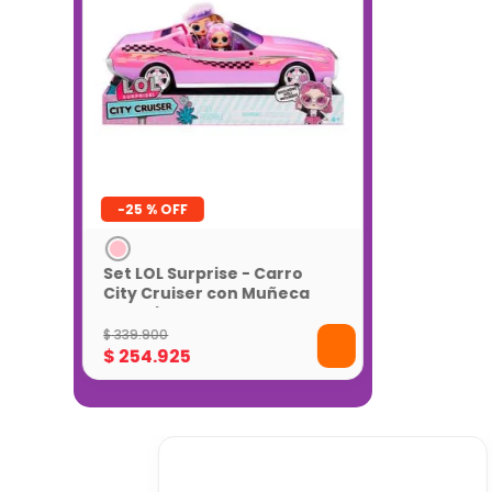
-
25 %
Set LOL Surprise - Carro
City Cruiser con Muñeca
Exclusiva
$
339
.
900
$
254
.
925