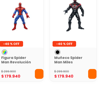
-
40 %
-
40 %
Figura Spider
Muñeco Spider
Man Revolución
Man Miles
Marvel 50 Cms
Morales Marvel
50 cm
$
299
.
900
$
299
.
900
$
179
.
940
$
179
.
940