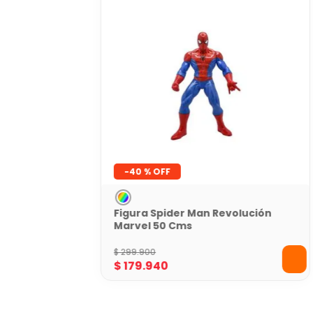
-
40 %
Figura Spider Man Revolución
Marvel 50 Cms
$
299
.
900
$
179
.
940