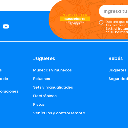
Declaro que s
Así mismo, au
S.A.S. el tra
en su
Polític
Juguetes
Bebés
s
Muñecas y muñecos
Juguetes
o de 
Peluches
Segurida
Sets y manualidades
voluciones 
Electrónicos
Pistas
Vehículos y control remoto