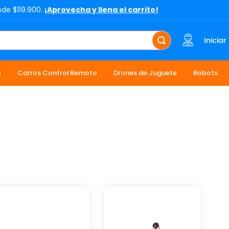
sde $119.900.
¡Aprovecha y llena el carrito!
Iniciar
s
Carros Control Remoto
Drones de Juguete
Robots