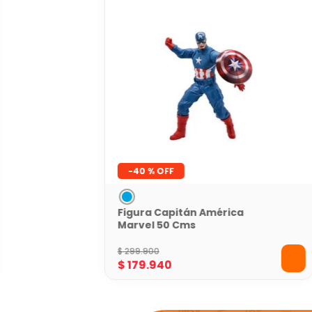
-
40 %
Figura Capitán América
Marvel 50 Cms
$
299
.
900
$
179
.
940