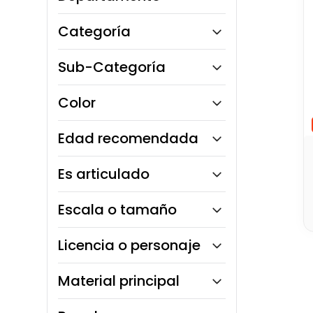
10
.
bloques
Toy Logic
Categoría
Monkey Market
Sub-Categoría
Figuras de Acción
Color
Figuras Coleccionables
Edad recomendada
6 a 8 años
Es articulado
Sí
Escala o tamaño
50 cm
Licencia o personaje
Marvel
Material principal
Spider Man
Plástico rígido