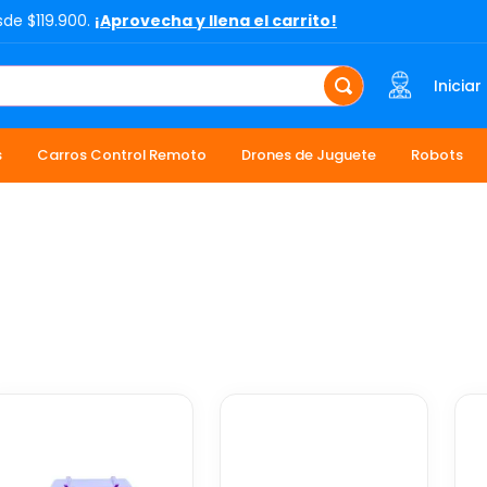
sde $119.900.
¡Aprovecha y llena el carrito!
Iniciar
s
Carros Control Remoto
Drones de Juguete
Robots