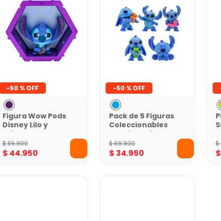
-
50 %
-
50 %
Figura Wow Pods
Pack de 5 Figuras
P
Disney Lilo y
Coleccionables
S
Stitch
de Stitch Disney
S
$
89
.
900
$
69
.
900
$
$
44
.
950
$
34
.
950