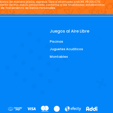
torizo de manera previa, expresa, libre e informada a MORE PRODUCTS
tamiento de mis datos personales conforme a las finalidades establecidas
a de Tratamiento de Datos Personales
.
Juegos al Aire Libre
Piscinas
d
Juguetes Acuáticos
Montables
NEWS