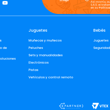
Así mismo, au
S.A.S. el tra
en su
Polític
Juguetes
Bebés
s
Muñecas y muñecos
Juguetes
o de 
Peluches
Segurida
Sets y manualidades
voluciones 
Electrónicos
Pistas
Vehículos y control remoto