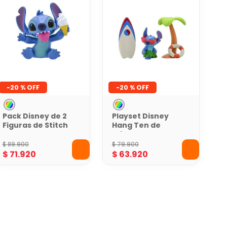
-
20 %
-
20 %
Pack Disney de 2
Playset Disney
Figuras de Stitch
Hang Ten de
y Angel
Stitch
$
89
.
900
$
79
.
900
$
71
.
920
$
63
.
920