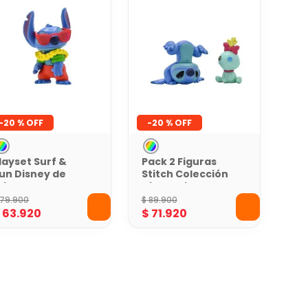
-
20 %
-
20 %
layset Surf &
Pack 2 Figuras
un Disney de
Stitch Colección
titch
Disney Lilo &
Stitch
79
.
900
$
89
.
900
$
63
.
920
$
71
.
920