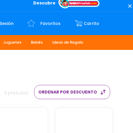
Descubre
 Sesión
Favoritos
Juguetes
Bebés
Ideas de Regalo
ORDENAR POR
DESCUENTO
6
productos