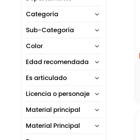
10
.
dinosaurio
Monkey Market
Categoría
Toy Logic
Llévatelo Outlet
Sub-Categoría
Figuras Coleccionables
Color
Playsets Temáticos y Accesorios
Juguetes Coleccionables
Edad recomendada
3 a 5 años
Es articulado
No
Licencia o personaje
Disney
Material principal
Stitch
Plástico rígido
Material Principal
Plástico ABS