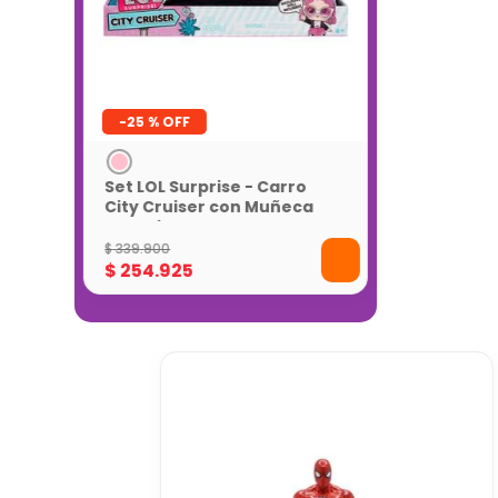
-
25 %
Set LOL Surprise - Carro
City Cruiser con Muñeca
Exclusiva
$
339
.
900
$
254
.
925