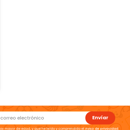
Envíar
oy mayor de edad, y que he leído y comprendido el
Aviso de privacidad
.