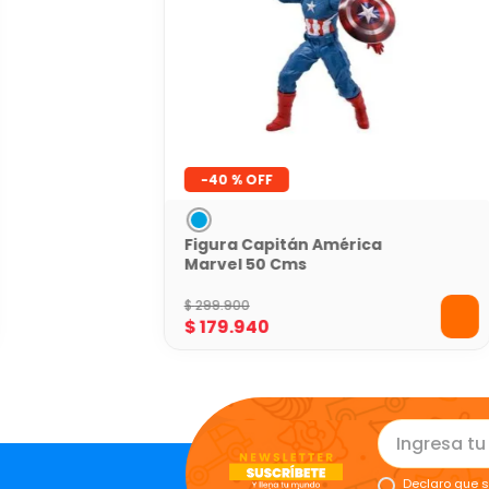
-
40 %
Figura Capitán América
Marvel 50 Cms
$
299
.
900
$
179
.
940
Declaro que s