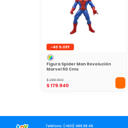
-
40 %
Figura Spider Man Revolución
Marvel 50 Cms
$
299
.
900
$
179
.
940
Teléfono: (+601) 489 68 46