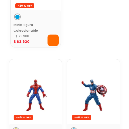
-
20 %
Minix Figura
Coleccionable
Futbolista Lionel
$
79
.
900
$
63
.
920
Messi AFA
-
40 %
-
40 %