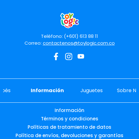
Teléfono: (+601) 613 88 11
Correo:
contactenos@toylogic.com.co
ebés
Información
Juguetes
Sobre No
Información
Términos y condiciones
Políticas de tratamiento de datos
Política de envíos, devoluciones y garantías