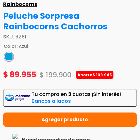
Rainbocorns
Peluche Sorpresa
Rainbocorns Cachorros
SKU
:
9261
Color
:
Azul
$
89
.
955
$
199
.
900
Ahorra
$
109
.
945
Tu compra en
3
cuotas ¡Sin interés!
Bancos aliados
Nuestros medios de pago