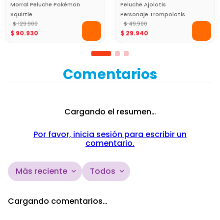
Morral Peluche Pokémon
Peluche Ajolotis
Squirtle
Personaje Trompolotis
$
129
.
900
$
49
.
900
$
90
.
930
$
29
.
940
Comentarios
Cargando el resumen…
Por favor, inicia sesión para escribir un
comentario.
Más reciente
Todos
Cargando comentarios…