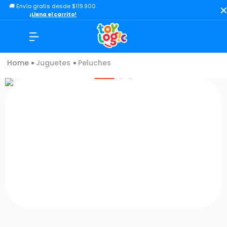
🚚 Envío gratis desde $119.900.
TÉRMINOS MÁS BUSCADOS
¡Llena el carrito!
1
.
lol
2
.
toy story
Juguetes
Peluches
3
.
carro
4
.
carro control remoto
5
.
minix figuras
6
.
minix maradona
7
.
peluche
8
.
sonic
9
.
dinosaurio
10
.
bloques