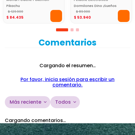
Pikachu
Dormilones Dino ¡Sueños
$
129
.
900
Prehistóricos!
$
89
.
900
$
84
.
435
$
53
.
940
Comentarios
Cargando el resumen…
Por favor, inicia sesión para escribir un
comentario.
Más reciente
Todos
Cargando comentarios…