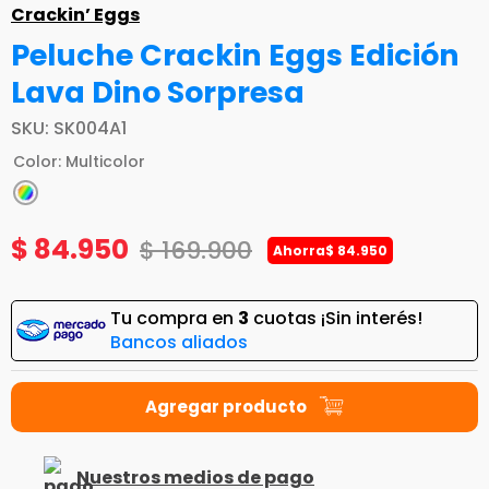
Crackin’ Eggs
Peluche Crackin Eggs Edición
Lava Dino Sorpresa
SKU
:
SK004A1
Color
:
Multicolor
$
84
.
950
$
169
.
900
Ahorra
$
84
.
950
Tu compra en
3
cuotas ¡Sin interés!
Bancos aliados
Nuestros medios de pago