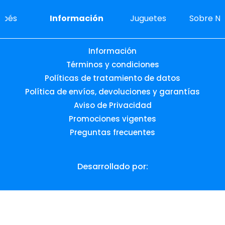
ebés
Información
Juguetes
Sobre No
Información
Términos y condiciones
Políticas de tratamiento de datos
Política de envíos, devoluciones y garantías
Aviso de Privacidad
Promociones vigentes
Preguntas frecuentes
Desarrollado por:
© 2026 Todos los derechos reservados