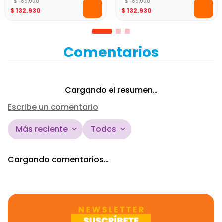
$
189
.
900
$
189
.
900
$
132
.
930
$
132
.
930
Comentarios
Cargando el resumen…
Escribe un comentario
Más reciente
Todos
Agregar comentario
Cargando comentarios…
Título
Califica el producto de 1 a 5 estrellas