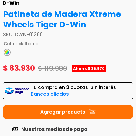
D-Win
Patineta de Madera Xtreme
Wheels Tiger D-Win
SKU
:
DWN-01360
Color
:
Multicolor
$
83
.
930
$
119
.
900
Ahorra
$
35
.
970
Tu compra en
3
cuotas ¡Sin interés!
Bancos aliados
Nuestros medios de pago