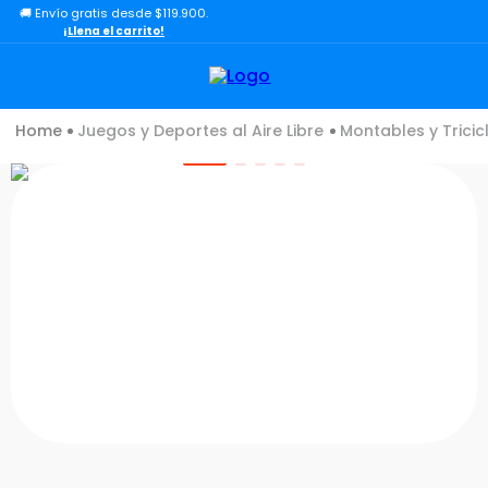
🚚 Envío gratis desde $119.900.
TÉRMINOS MÁS BUSCADOS
¡Llena el carrito!
1
.
lol
2
.
toy story
Juegos y Deportes al Aire Libre
Montables y Tricic
3
.
carro
4
.
carro control remoto
5
.
minix figuras
6
.
minix maradona
7
.
peluche
8
.
sonic
9
.
dinosaurio
10
.
bloques