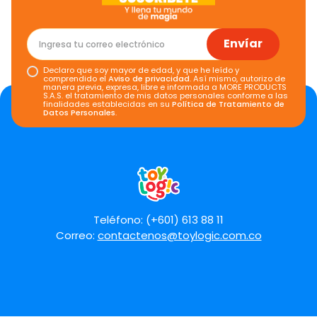
★
★
★
★
★
Tu nombre
Envíar
Declaro que soy mayor de edad, y que he leído y
Dirección de email
comprendido el
Aviso de privacidad
. Así mismo, autorizo de
manera previa, expresa, libre e informada a MORE PRODUCTS
S.A.S. el tratamiento de mis datos personales conforme a las
finalidades establecidas en su
Política de Tratamiento de
Datos Personales
.
Escribe un comentario
Teléfono: (+601) 613 88 11
Correo:
contactenos@toylogic.com.co
Enviar comentario