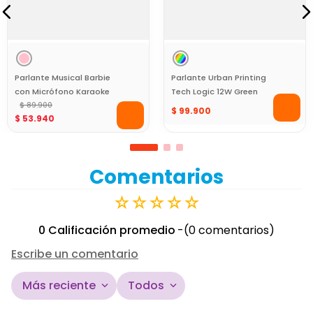
Parlante Musical Barbie
Parlante Urban Printing
con Micrófono Karaoke
Tech Logic 12W Green
Recargable
$
89
.
900
Light
$
99
.
900
$
53
.
940
Comentarios
☆
☆
☆
☆
☆
0 Calificación promedio
(0 comentarios)
Escribe un comentario
Más reciente
Todos
Agregar comentario