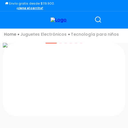
🚚 Envío gratis desde $119.900.
TÉRMINOS MÁS BUSCADOS
¡Llena el carrito!
1
.
lol
2
.
toy story
Juguetes Electrónicos
Tecnología para niños
3
.
carro
4
.
carro control remoto
5
.
minix figuras
6
.
minix maradona
7
.
peluche
8
.
bloques construcción
9
.
sonic
10
.
dinosaurio