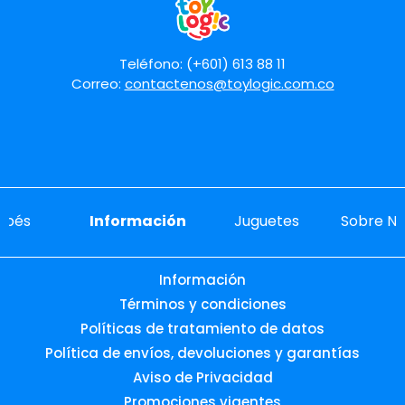
Enviar comentario
Teléfono: (+601) 613 88 11
Correo:
contactenos@toylogic.com.co
ebés
Información
Juguetes
Sobre No
Información
Términos y condiciones
Políticas de tratamiento de datos
Política de envíos, devoluciones y garantías
Aviso de Privacidad
Promociones vigentes