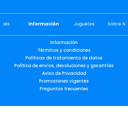
ebés
Información
Juguetes
Sobre No
Información
Términos y condiciones
Políticas de tratamiento de datos
Política de envíos, devoluciones y garantías
Aviso de Privacidad
Promociones vigentes
Preguntas frecuentes
Desarrollado por:
© 2026 Todos los derechos reservados