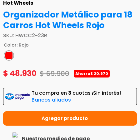
Hot Wheels
Organizador Metálico para 18
Carros Hot Wheels Rojo
SKU
:
HWCC2-23R
Color
:
Rojo
$
48
.
930
$
69
.
900
Ahorra
$
20
.
970
Tu compra en
3
cuotas ¡Sin interés!
Bancos aliados
Nuestros medios de pago