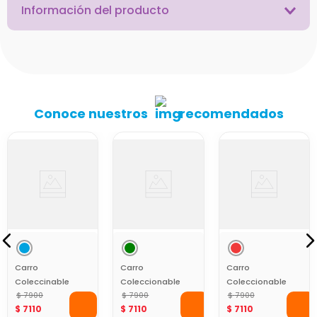
Información del producto
Conoce nuestros
recomendados
Carro
Carro
Carro
Coleccinable
Coleccionable
Coleccionable
Die Cast Azul
$
7900
Die Cast
$
7900
Die Cast
$
7900
$
7110
$
7110
$
7110
Perla Fast
Diseño Verde
Diseño Rojo