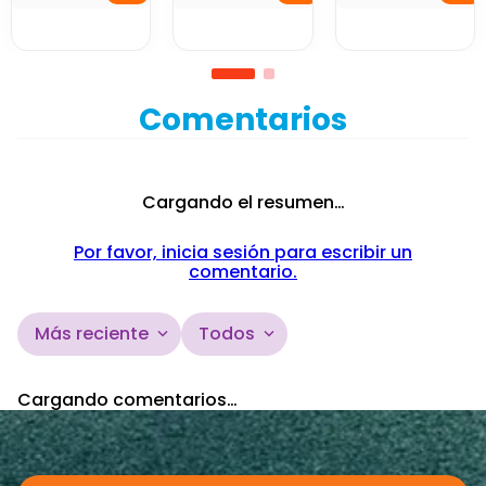
Road
Neón Fast
Furia Fast
Road
Road
Comentarios
Cargando el resumen…
Por favor, inicia sesión para escribir un
comentario.
Más reciente
Todos
Cargando comentarios…