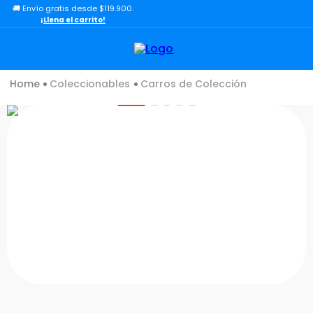
🚚 Envío gratis desde $119.900.
TÉRMINOS MÁS BUSCADOS
¡Llena el carrito!
1
.
lol
2
.
toy story
Coleccionables
Carros de Colección
3
.
carro
4
.
carro control remoto
5
.
minix figuras
6
.
minix maradona
7
.
peluche
8
.
sonic
9
.
dinosaurio
10
.
bloques