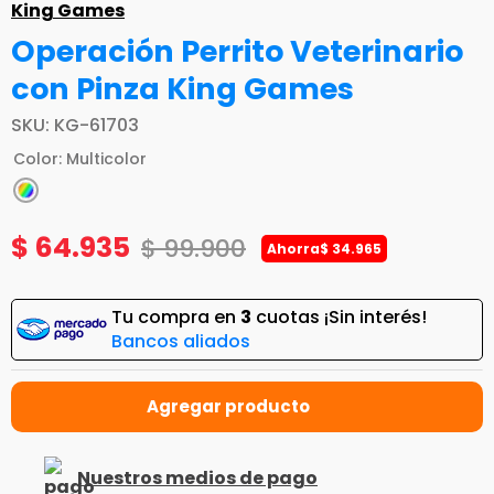
King Games
Operación Perrito Veterinario
con Pinza King Games
SKU
:
KG-61703
Color
:
Multicolor
$
64
.
935
$
99
.
900
Ahorra
$
34
.
965
Tu compra en
3
cuotas ¡Sin interés!
Bancos aliados
Nuestros medios de pago