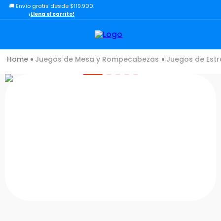
🚚 Envío gratis desde $119.900.
TÉRMINOS MÁS BUSCADOS
¡Llena el carrito!
1
.
lol
2
.
toy story
Juegos de Mesa y Rompecabezas
Juegos de Estr
3
.
carro
4
.
minix figuras
5
.
carro control remoto
6
.
minix maradona
7
.
peluche
8
.
sonic
9
.
bloques
10
.
chef