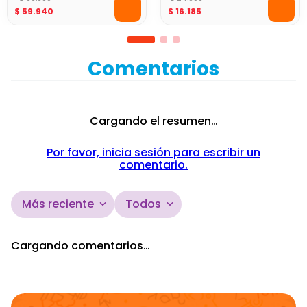
World Cup Trivia Expert
Juego 4 en Línea Tablero
Fútbol 2026
$
99
.
900
Inclinable King Games
$
59
.
940
$
24
.
900
$
16
.
185
Comentarios
Cargando el resumen…
Por favor, inicia sesión para escribir un
comentario.
Más reciente
Todos
Cargando comentarios…