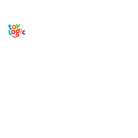
🚚 Envío gratis desde $119.900.
TÉRMINOS MÁS BUSCADOS
¡Llena el carrito!
1
.
lol
2
.
toy story
3
.
carro
4
.
minix figuras
5
.
carro control remoto
6
.
minix maradona
7
.
peluche
8
.
sonic
9
.
bloques
10
.
chef