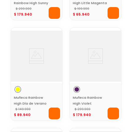
Rainbow High Sunny
High Little Magenta
$
299
.
900
Look Urbano con
$
109
.
900
$
179
.
940
$
65
.
940
Mascota y
Accesorios
Muñeca Rainbow
Muñeca Rainbow
High Día de Verano
High Violet
Sunny
$
149
.
900
Cristales Creativos
$
299
.
900
$
89
.
940
$
179
.
940
con Look Morado
Glam y Accesorios
de Diseño