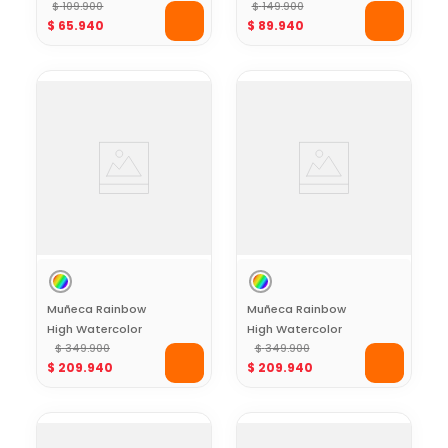
Azul Brillante con
$
109
.
900
Skyler
$
149
.
900
$
65
.
940
$
89
.
940
Mascota y
Accesorios
Muñeca Rainbow
Muñeca Rainbow
High Watercolor
High Watercolor
Crea y Diseña con
$
349
.
900
Crea y Diseña con
$
349
.
900
$
209
.
940
$
209
.
940
Acuarelas Ojos
Acuarelas Ojos
Color Marrón
Color Morado