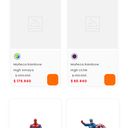
Muñeca Rainbow
Muñeca Rainbow
High Amaya
High Little
Cristales Creativos
$
299
.
900
Amethyst Estilo
$
109
.
900
$
179
.
940
$
65
.
940
con Moldes y
Morado Glam con
Vestuario para
Mascota y
Personalizar
Accesorios