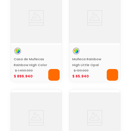
Casa de Muñecas
Muñeca Rainbow
Rainbow High Color
High Little Opal
and Create House 3
$
1
.
499
.
900
Multicolor Pastel
$
109
.
900
$
899
.
940
$
65
.
940
Niveles con
con Mascota y
Accesorios
Accesorios