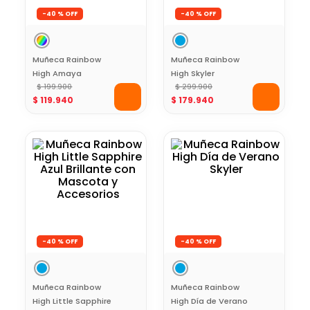
-
40 %
-
40 %
Muñeca Rainbow
Muñeca Rainbow
High Amaya
High Skyler
Cabello Mágico
$
199
.
900
Cristales Creativos
$
299
.
900
$
119
.
940
$
179
.
940
con Acuarelas
con Outfit Azul y
Lavables y
Detalles de Cristal
Accesorios
-
40 %
-
40 %
Muñeca Rainbow
Muñeca Rainbow
High Little Sapphire
High Día de Verano