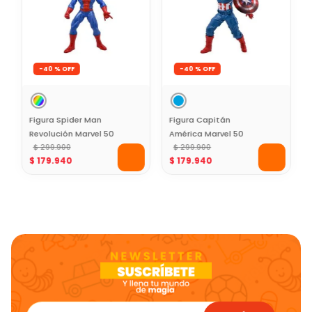
-
40 %
-
40 %
Figura Spider Man
Figura Capitán
Revolución Marvel 50
América Marvel 50
Cms
$
299
.
900
Cms
$
299
.
900
$
179
.
940
$
179
.
940