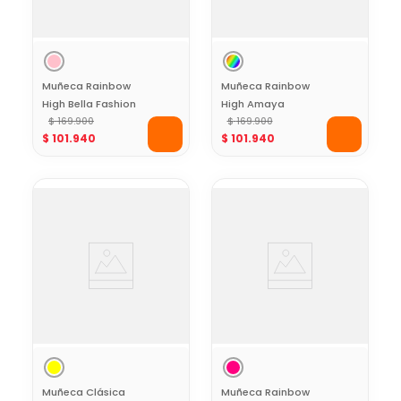
Muñeca Rainbow
Muñeca Rainbow
High Bella Fashion
High Amaya
con Vestido
$
169
.
900
Fashion con Outfit
$
169
.
900
$
101
.
940
$
101
.
940
Multicolor y
Pastel, Bolso y
Accesorios de
Botas
Moda
Muñeca Clásica
Muñeca Rainbow