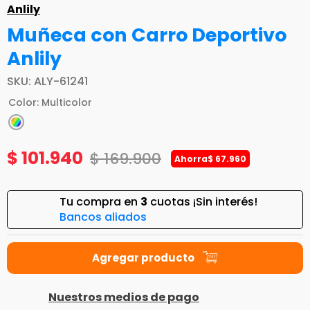
Anlily
Muñeca con Carro Deportivo
Anlily
SKU
:
ALY-61241
Color
:
Multicolor
$
101
.
940
$
169
.
900
Ahorra
$
67
.
960
Tu compra en
3
cuotas ¡Sin interés!
Bancos aliados
Nuestros medios de pago