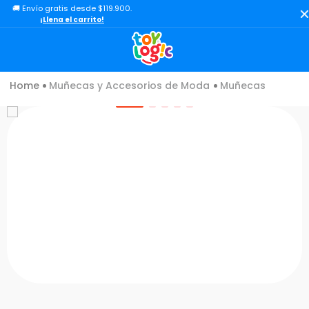
🚚 Envío gratis desde $119.900.
TÉRMINOS MÁS BUSCADOS
¡Llena el carrito!
1
.
lol
2
.
toy story
Muñecas y Accesorios de Moda
Muñecas
3
.
carro
4
.
minix figuras
5
.
carro control remoto
6
.
peluche
7
.
sonic
8
.
muñecas
9
.
dinosaurio
10
.
chef