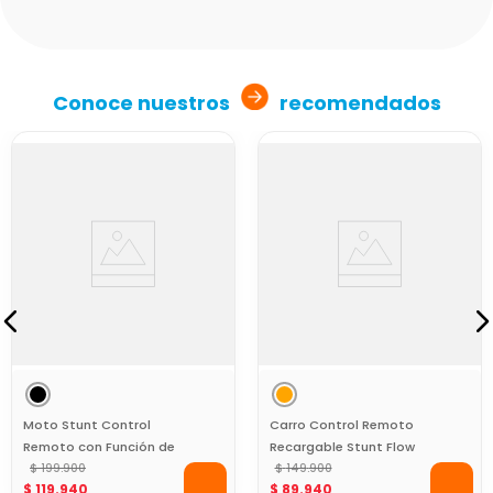
Conoce nuestros
recomendados
Moto Stunt Control
Carro Control Remoto
Remoto con Función de
Recargable Stunt Flow
Humo
$
199
.
900
Toy Logic Naranja
$
149
.
900
$
119
.
940
$
89
.
940