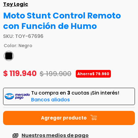
Toy Logic
Moto Stunt Control Remoto
con Función de Humo
SKU
:
TOY-67696
Color
:
Negro
$
119
.
940
$
199
.
900
Ahorra
$
79
.
960
Tu compra en
3
cuotas ¡Sin interés!
Bancos aliados
Nuestros medios de pago