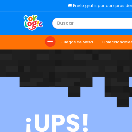
🚚 Envío gratis por compras de
Buscar
TÉRMINOS MÁS BUSCADOS
Juegos de Mesa
Coleccionable
1
.
toy story
2
.
carro
3
.
lol
4
.
minix figuras
5
.
carro control remoto
6
.
peluche
7
.
sonic
¡UPS!
8
.
muñecas
9
.
chef