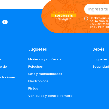
Declaro que s
Así mismo, au
S.A.S. el tra
en su
Polític
Juguetes
Bebés
s
Muñecas y muñecos
Juguetes
o de 
Peluches
Segurida
Sets y manualidades
voluciones 
Electrónicos
Pistas
Vehículos y control remoto