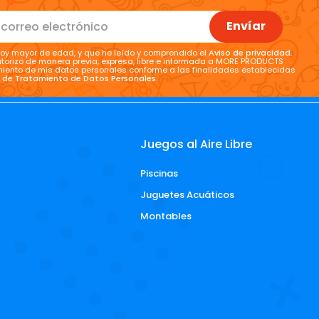
Envíar
oy mayor de edad, y que he leído y comprendido el
Aviso de privacidad
.
torizo de manera previa, expresa, libre e informada a MORE PRODUCTS
tamiento de mis datos personales conforme a las finalidades establecidas
a de Tratamiento de Datos Personales
.
Juegos al Aire Libre
Piscinas
d
Juguetes Acuáticos
Montables