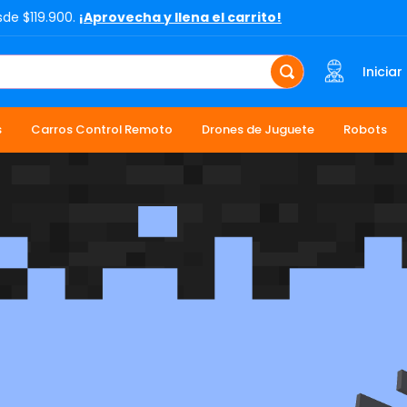
sde $119.900.
¡Aprovecha y llena el carrito!
Iniciar
s
Carros Control Remoto
Drones de Juguete
Robots