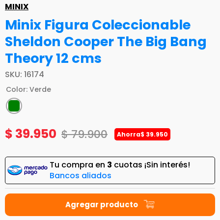
MINIX
Minix Figura Coleccionable
Sheldon Cooper The Big Bang
Theory 12 cms
SKU
:
16174
Color
:
Verde
$
39
.
950
$
79
.
900
Ahorra
$
39
.
950
Tu compra en
3
cuotas ¡Sin interés!
Bancos aliados