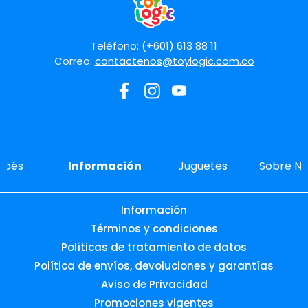
Enviar comentario
Teléfono: (+601) 613 88 11
Correo:
contactenos@toylogic.com.co
ebés
Información
Juguetes
Sobre No
Información
Términos y condiciones
Políticas de tratamiento de datos
Política de envíos, devoluciones y garantías
Aviso de Privacidad
Promociones vigentes