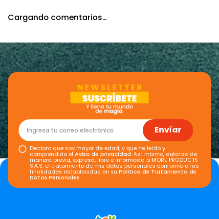
Agregar comentario
Cargando comentarios…
Título
Califica el producto de 1 a 5 estrellas
★
★
★
★
★
Tu nombre
Envíar
Dirección de email
Declaro que soy mayor de edad, y que he leído y
comprendido el
Aviso de privacidad
. Así mismo, autorizo de
manera previa, expresa, libre e informada a MORE PRODUCTS
S.A.S. el tratamiento de mis datos personales conforme a las
finalidades establecidas en su
Política de Tratamiento de
Escribe un comentario
Datos Personales
.