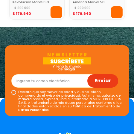
Revolución Marvel 50
América Marvel 50
Cms
$
299
.
900
Cms
$
299
.
900
$
179
.
940
$
179
.
940
Envíar
Declaro que soy mayor de edad, y que he leído y
comprendido el
Aviso de privacidad
. Así mismo, autorizo de
manera previa, expresa, libre e informada a MORE PRODUCTS
S.A.S. el tratamiento de mis datos personales conforme a las
finalidades establecidas en su
Política de Tratamiento de
Datos Personales
.