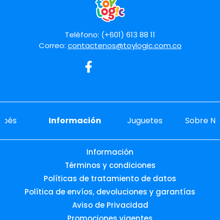
Teléfono: (+601) 613 88 11
Correo:
contactenos@toylogic.com.co
ebés
Información
Juguetes
Sobre No
Información
Términos y condiciones
Políticas de tratamiento de datos
Política de envíos, devoluciones y garantías
Aviso de Privacidad
Promociones vigentes