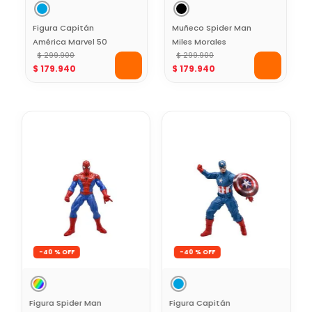
Figura Capitán
Muñeco Spider Man
América Marvel 50
Miles Morales
Cms
$
299
.
900
Marvel 50 cm
$
299
.
900
$
179
.
940
$
179
.
940
-
40 %
-
40 %
Figura Spider Man
Figura Capitán