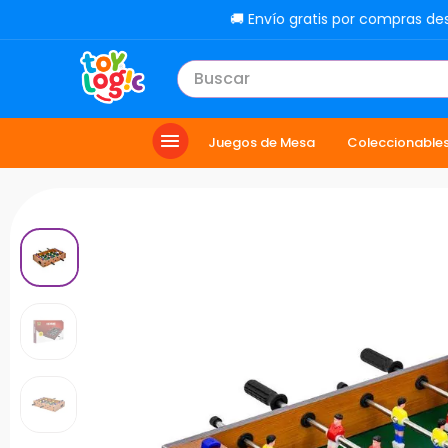
🚚 Envío gratis por compras de
Buscar
TÉRMINOS MÁS BUSCADOS
Juegos de Mesa
Coleccionable
1
.
lol
2
.
toy story
3
.
carro
4
.
minix figuras
5
.
carro control remoto
6
.
minix maradona
7
.
peluche
8
.
sonic
9
.
bloques