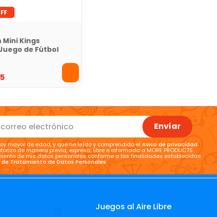
 Mini Kings
Juego de Fútbol
 para 2
res
35
Envíar
oy mayor de edad, y que he leído y comprendido el
Aviso de privacidad
.
torizo de manera previa, expresa, libre e informada a MORE PRODUCTS
tamiento de mis datos personales conforme a las finalidades establecidas
a de Tratamiento de Datos Personales
.
Juegos al Aire Libre