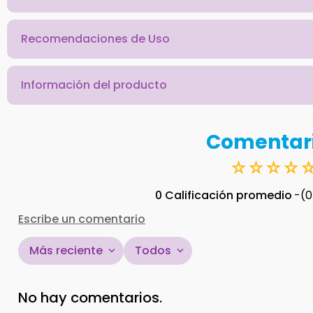
Recomendaciones de Uso
Información del producto
Comentar
☆
☆
☆
☆
0 Calificación promedio
(0
Escribe un comentario
Más reciente
Todos
Agregar comentario
No hay comentarios.
Título