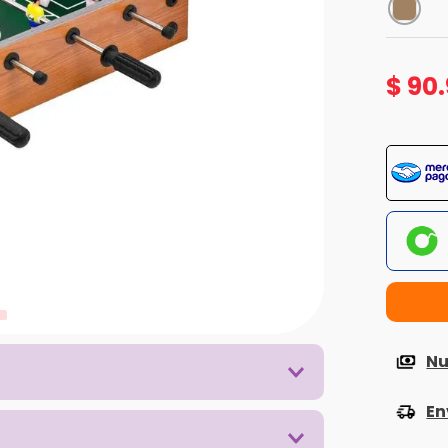
$
90
.
Nu
En