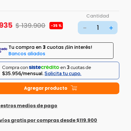
Cantidad
935
$
139
.
900
-
35 %
－
＋
Tu compra en
3
cuotas ¡Sin interés!
Bancos aliados
Compra con
en
3
cuotas de
$35.956/mensual.
Solicita tu cupo.
estros medios de pago
víos gratis por compras desde $119.900