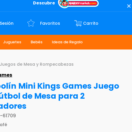
Descubre
 Sesión
Favoritos
Juguetes
Bebés
Ideas de Regalo
Juegos de Mesa y Rompecabezas
Games
olín Mini Kings Games Juego
útbol de Mesa para 2
adores
-61709
afé