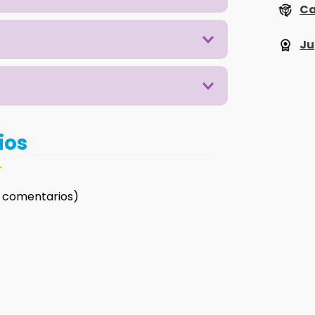
Ca
Ju
ios
☆
 comentarios)