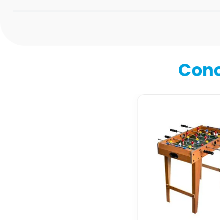
Califica el producto de 1 a 5 estrellas
★
★
★
★
★
Tu nombre
Cono
Dirección de email
Escribe un comentario
Enviar comentario