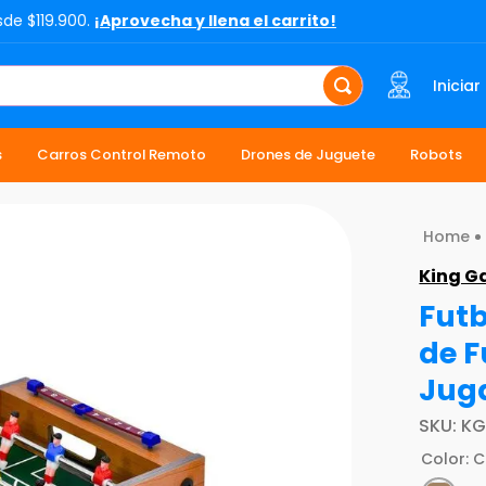
sde $119.900.
¡Aprovecha y llena el carrito!
Iniciar
s
Carros Control Remoto
Drones de Juguete
Robots
King 
Futb
de F
Jug
SKU
:
KG
Color
:
C