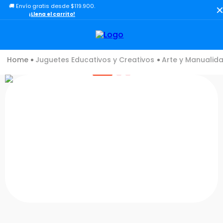
🚚 Envío gratis desde $119.900.
TÉRMINOS MÁS BUSCADOS
¡Llena el carrito!
1
.
toy story
2
.
carro
Juguetes Educativos y Creativos
Arte y Manualid
3
.
lol
4
.
minix figuras
5
.
carro control remoto
6
.
peluche
7
.
sonic
8
.
muñecas
9
.
chef
10
.
bloques