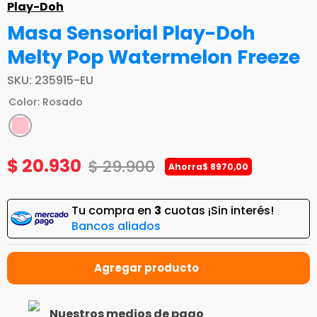
Play-Doh
Masa Sensorial Play-Doh
Melty Pop Watermelon Freeze
SKU
:
235915-EU
Color
:
Rosado
$
20
.
930
$
29
.
900
Ahorra
$
8970
,
00
Tu compra en
3
cuotas ¡Sin interés!
Bancos aliados
Nuestros medios de pago