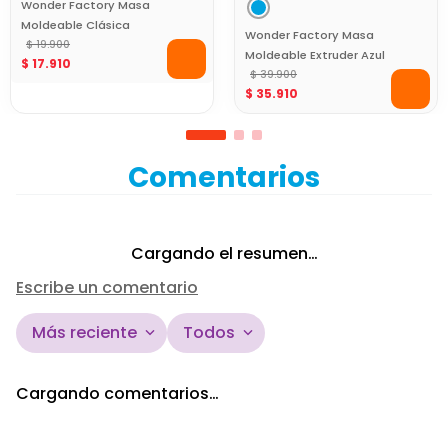
Wonder Factory Masa
Moldeable Clásica
Wonder Factory Masa
Morado Libre de Gluten
$
19
.
900
Moldeable Extruder Azul
$
17
.
910
para Juego Creativo
con Accesorios
$
39
.
900
$
35
.
910
Creativos
Comentarios
Cargando el resumen…
Escribe un comentario
Más reciente
Todos
Agregar comentario
Cargando comentarios…
Título