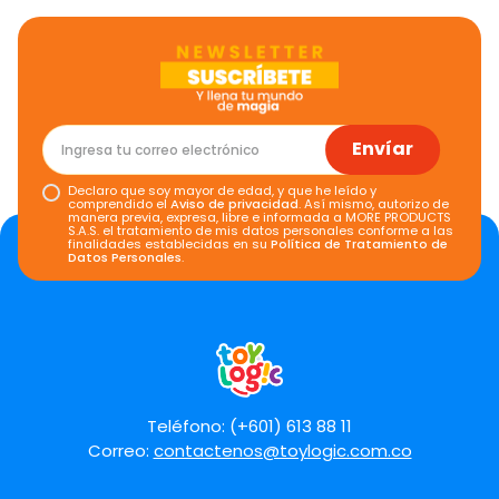
Califica el producto de 1 a 5 estrellas
★
★
★
★
★
Tu nombre
Envíar
Declaro que soy mayor de edad, y que he leído y
Dirección de email
comprendido el
Aviso de privacidad
. Así mismo, autorizo de
manera previa, expresa, libre e informada a MORE PRODUCTS
S.A.S. el tratamiento de mis datos personales conforme a las
finalidades establecidas en su
Política de Tratamiento de
Datos Personales
.
Escribe un comentario
Teléfono: (+601) 613 88 11
Correo:
contactenos@toylogic.com.co
Enviar comentario