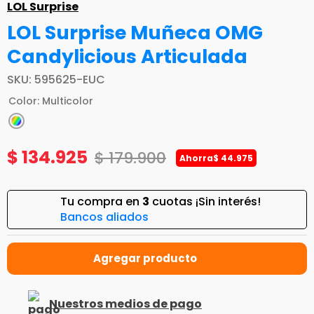
LOL Surprise
LOL Surprise Muñeca OMG
Candylicious Articulada
SKU
:
595625-EUC
Color
:
Multicolor
$
134
.
925
$
179
.
900
Ahorra
$
44
.
975
Tu compra en
3
cuotas ¡Sin interés!
Bancos aliados
Nuestros medios de pago