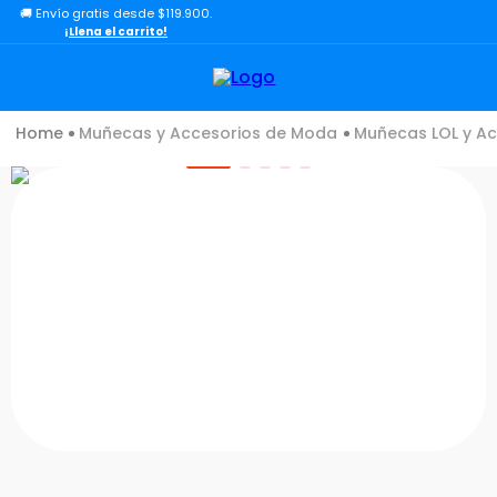
🚚 Envío gratis desde $119.900.
TÉRMINOS MÁS BUSCADOS
¡Llena el carrito!
1
.
lol
2
.
toy story
Muñecas y Accesorios de Moda
Muñecas LOL y Ac
3
.
carro
4
.
minix figuras
5
.
carro control remoto
6
.
minix maradona
7
.
peluche
8
.
sonic
9
.
bloques
10
.
chef