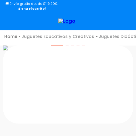
🚚 Envío gratis desde $119.900.
TÉRMINOS MÁS BUSCADOS
¡Llena el carrito!
1
.
lol
2
.
toy story
Juguetes Educativos y Creativos
Juguetes Didáct
3
.
carro
4
.
carro control remoto
5
.
minix figuras
6
.
minix maradona
7
.
peluche
8
.
bloques construcción
9
.
sonic
10
.
dinosaurio