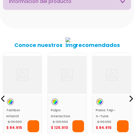
Información del producto
Conoce nuestros
recomendados
Tambor
Pulpo
Piano Tap-
Infantil
Interactivo
A-Tune
Tap-A-
$
99
.
900
Ball Chase
$
139
.
900
Little Tikes
$
99
.
900
$
84
.
915
$
125
.
910
$
84
.
915
Tune Little
Little Tikes