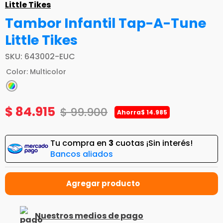
Little Tikes
Tambor Infantil Tap-A-Tune
Little Tikes
SKU
:
643002-EUC
Color
:
Multicolor
$
84
.
915
$
99
.
900
Ahorra
$
14
.
985
Tu compra en
3
cuotas ¡Sin interés!
Bancos aliados
Nuestros medios de pago