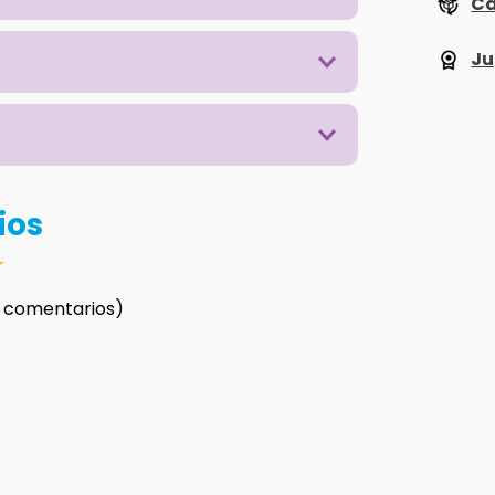
Ca
Ju
ios
☆
 comentarios)