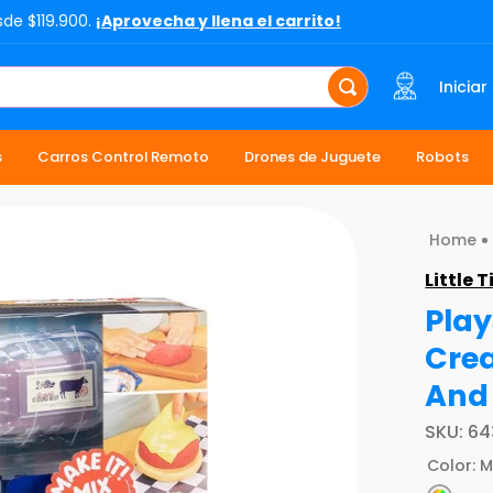
sde $119.900.
¡Aprovecha y llena el carrito!
Iniciar
s
Carros Control Remoto
Drones de Juguete
Robots
Little T
Play
Crea
And 
SKU
:
64
Color
:
M