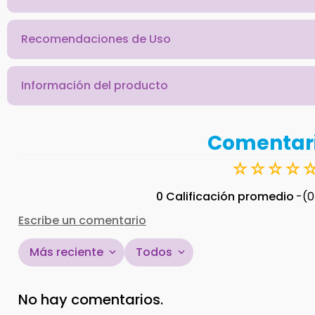
Recomendaciones de Uso
Información del producto
Comentar
☆
☆
☆
☆
0 Calificación promedio
(0
Escribe un comentario
Más reciente
Todos
Agregar comentario
No hay comentarios.
Título