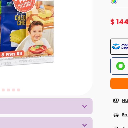
$
14
Nu
En