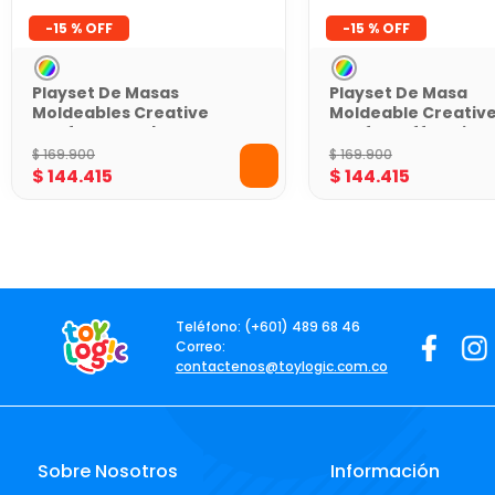
-
15 %
-
15 %
Playset De Masas
Playset De Masa
Moldeables Creative
Moldeable Creativ
Chefs Cheeseburger
Chefs Waffles Littl
And Fries Little Tikes
Tikes
$
169
.
900
$
169
.
900
$
144
.
415
$
144
.
415
Teléfono: (+601) 489 68 46
Correo:
contactenos@toylogic.com.co
Sobre Nosotros
Información