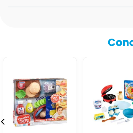
Califica el producto de 1 a 5 estrellas
★
★
★
★
★
Tu nombre
Cono
Dirección de email
Escribe un comentario
Enviar comentario