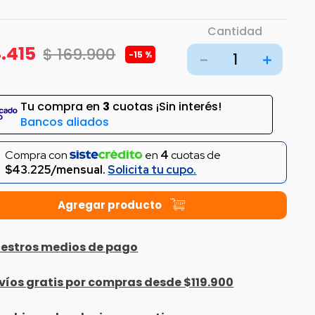
Cantidad
4
.
415
$
169
.
900
-
15 %
－
＋
Tu compra en
3
cuotas ¡Sin interés!
Bancos aliados
Compra con
en
4
cuotas de
$43.225/mensual.
Solicita tu cupo.
estros medios de pago
víos gratis por compras desde $119.900