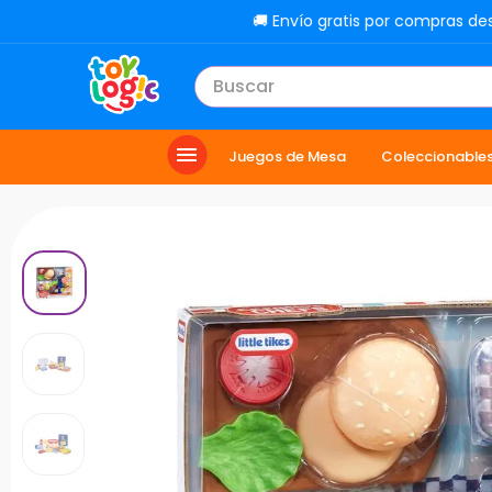
🚚 Envío gratis por compras de
Buscar
TÉRMINOS MÁS BUSCADOS
Juegos de Mesa
Coleccionable
1
.
lol
2
.
toy story
3
.
carro
4
.
minix figuras
5
.
carro control remoto
6
.
minix maradona
7
.
peluche
8
.
sonic
9
.
bloques