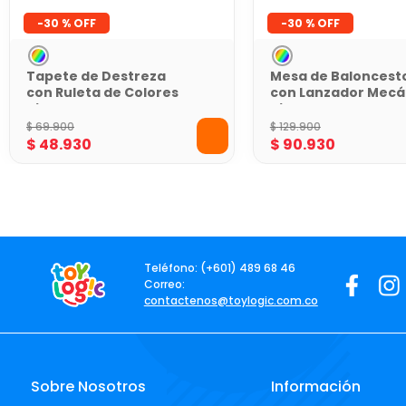
-
30 %
-
30 %
Tapete de Destreza
Mesa de Baloncest
con Ruleta de Colores
con Lanzador Mecá
King Games
King Games
$
69
.
900
$
129
.
900
$
48
.
930
$
90
.
930
Teléfono: (+601) 489 68 46
Correo:
contactenos@toylogic.com.co
Sobre Nosotros
Información