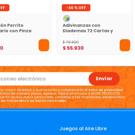
-
30 %
ón Perrito
Adivinanzas con
ario con Pinza
Diademas 72 Cartas y
ames
Reloj King Games
$
79
.
900
30
$
55
.
930
Envíar
oy mayor de edad, y que he leído y comprendido el
Aviso de privacidad
.
torizo de manera previa, expresa, libre e informada a MORE PRODUCTS
tamiento de mis datos personales conforme a las finalidades establecidas
a de Tratamiento de Datos Personales
.
Juegos al Aire Libre