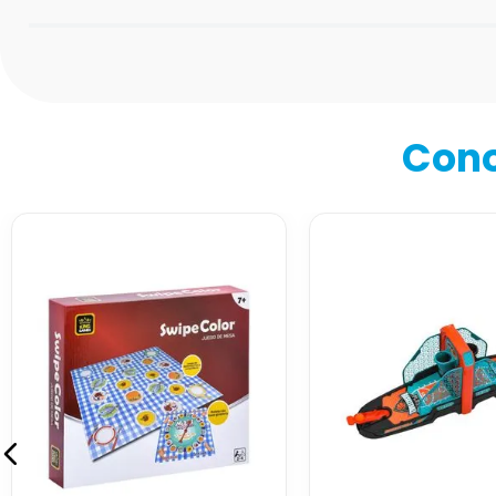
Califica el producto de 1 a 5 estrellas
★
★
★
★
★
Tu nombre
Cono
Dirección de email
Escribe un comentario
Enviar comentario