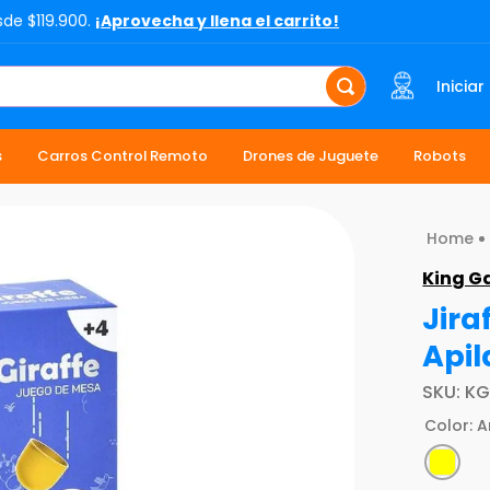
sde $119.900.
¡Aprovecha y llena el carrito!
Iniciar
s
Carros Control Remoto
Drones de Juguete
Robots
King 
Jira
Apil
SKU
:
KG
Color
:
A