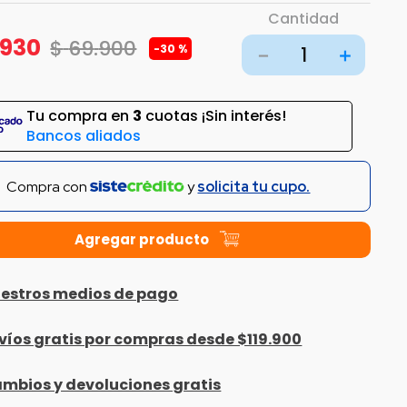
Cantidad
930
$
69
.
900
-
30 %
－
＋
Tu compra en
3
cuotas ¡Sin interés!
Bancos aliados
Compra con
y
solicita tu cupo.
estros medios de pago
víos gratis por compras desde $119.900
mbios y devoluciones gratis