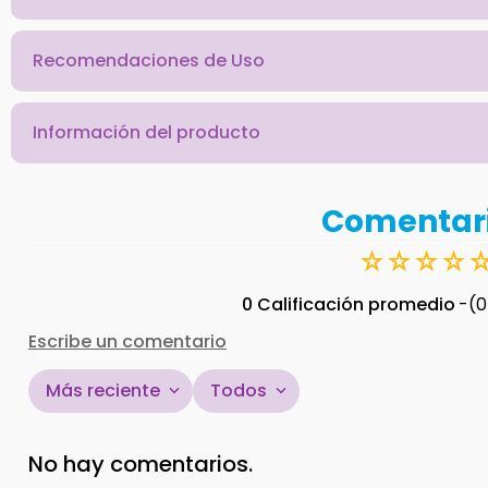
Recomendaciones de Uso
Información del producto
Comentar
☆
☆
☆
☆
0 Calificación promedio
(0
Escribe un comentario
Más reciente
Todos
Agregar comentario
No hay comentarios.
Título