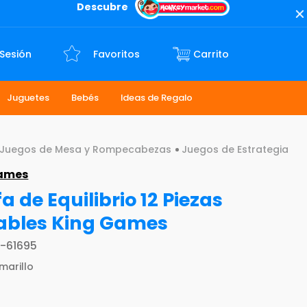
Descubre
 Sesión
Favoritos
Juguetes
Bebés
Ideas de Regalo
Juegos de Mesa y Rompecabezas
Juegos de Estrategia
Games
fa de Equilibrio 12 Piezas
ables King Games
-61695
marillo