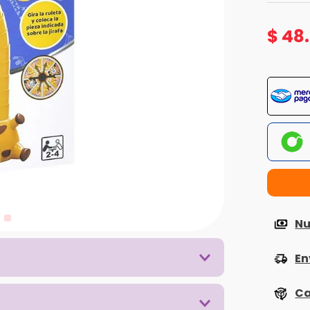
$
48
.
Nu
En
Ca