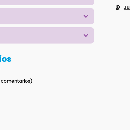
Ju
ios
☆
 comentarios)