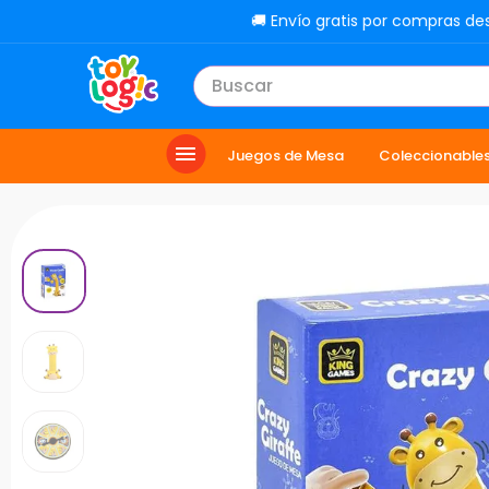
🚚 Envío gratis por compras de
Buscar
TÉRMINOS MÁS BUSCADOS
Juegos de Mesa
Coleccionable
1
.
lol
2
.
toy story
3
.
carro
4
.
minix figuras
5
.
carro control remoto
6
.
peluche
7
.
sonic
8
.
muñecas
9
.
dinosaurio