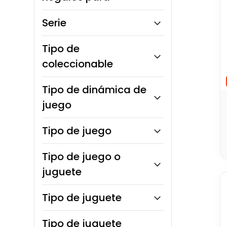
Niños
Unisex
Bebés
Serie
Niñas
Niños
Héroes DC
Tipo de
Para todos
coleccionable
Regalo familiar
Unisex
Figura de acción
Tipo de dinámica de
juego
Competitivo
Tipo de juego
Estrategia
Tipo de juego o
Juego de rol
juguete
Juego de cuidado
Juego creativo
Montables
Tipo de juguete
Juego de fantasía
Apilable
Tipo de juguete