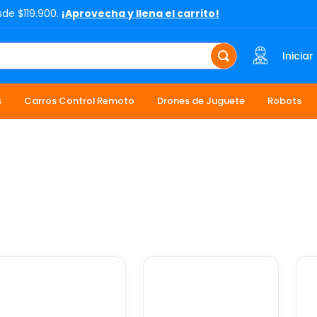
sde $119.900.
¡Aprovecha y llena el carrito!
Iniciar
s
Carros Control Remoto
Drones de Juguete
Robots