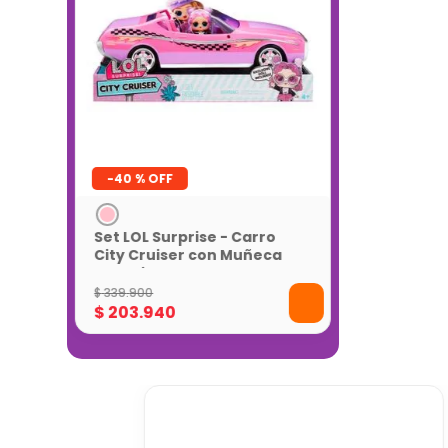
-
40 %
Set LOL Surprise - Carro
City Cruiser con Muñeca
Exclusiva
$
339
.
900
$
203
.
940