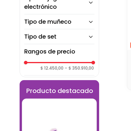
Musical
electrónico
Sensorial
Robot
Tipo de muñeco
Mascota
Muñeca bebé
Tipo de set
Belleza
Rangos de precio
Construcción
Moldeables
$ 12.450,00
–
$ 350.910,00
Producto destacado