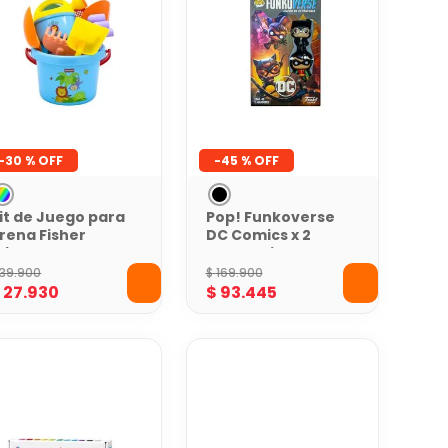
-
30 %
-
45 %
it de Juego para
Pop! Funkoverse
rena Fisher
DC Comics x 2
rice
Personajes
39
.
900
$
169
.
900
$
27
.
930
$
93
.
445