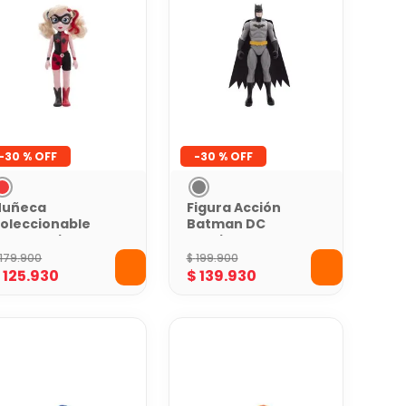
-
30 %
-
30 %
uñeca
Figura Acción
oleccionable
Batman DC
arley Quinn DC
Comics
omics
179
.
900
$
199
.
900
$
125
.
930
$
139
.
930