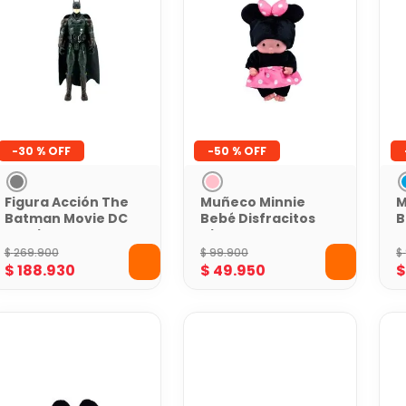
-
30 %
-
50 %
Figura Acción The
Muñeco Minnie
M
Batman Movie DC
Bebé Disfracitos
B
Comics
Disney
D
$
269
.
900
$
99
.
900
$
$
188
.
930
$
49
.
950