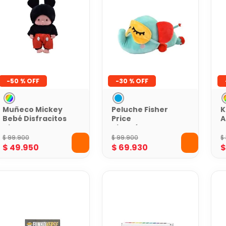
-
50 %
-
30 %
Muñeco Mickey
Peluche Fisher
K
Bebé Disfracitos
Price
A
Disney
Hipopótamo
P
Dormilón
$
99
.
900
$
99
.
900
$
$
49
.
950
$
69
.
930