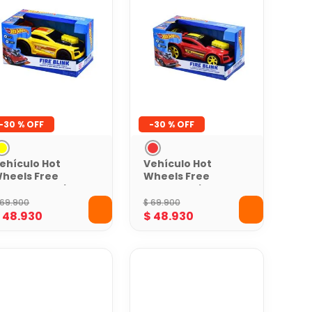
-
30 %
-
30 %
ehículo Hot
Vehículo Hot
heels Free
Wheels Free
heels Amarillo
Wheels Rojo con
on Luces y
Luces y Música
69
.
900
$
69
.
900
úsica
$
48
.
930
$
48
.
930