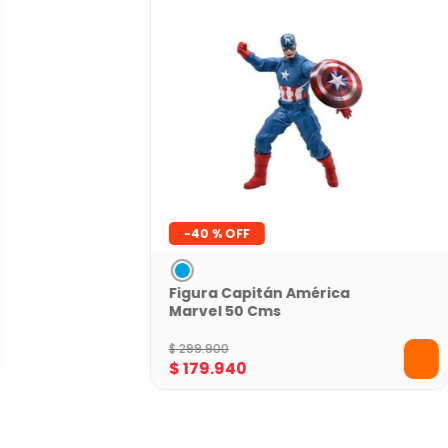
-
40 %
Figura Capitán América
Marvel 50 Cms
$
299
.
900
$
179
.
940