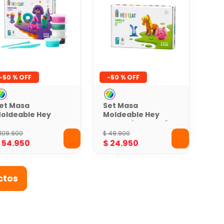
-
50 %
-
50 %
et Masa
Set Masa
oldeable Hey
Moldeable Hey
lay Monstruos x
Clay Animales x 6
5 Envases
Envases
109
.
900
$
49
.
900
$
54
.
950
$
24
.
950