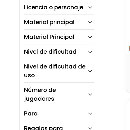
Sí
Licencia o personaje
No
Batman
Material principal
DC Comics
Disney
Plástico rígido
Material Principal
Harley Quinn
Plástico blando
Mujer Maravilla
Tela / Felpa
Plástico ABS
Nivel de dificultad
Naruto
Goma / Silicona
Textil
Paw Patrol
Cartón / Papel
Fácil
Nivel de dificultad de
Medio
uso
Intermedio
Número de
jugadores
3 a 6 jugadores
Para
Niñas
Regalos para