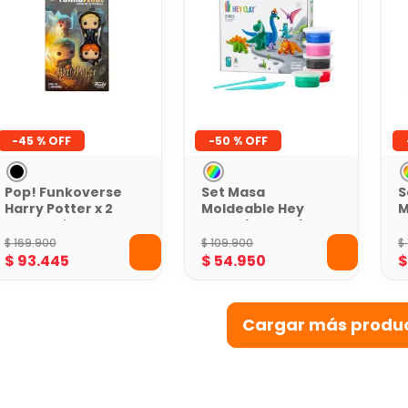
-
45 %
-
50 %
Pop! Funkoverse
Set Masa
S
Harry Potter x 2
Moldeable Hey
M
Personajes
Clay Dinosaurios
C
x 15 Envases
1
$
169
.
900
$
109
.
900
$
$
93
.
445
$
54
.
950