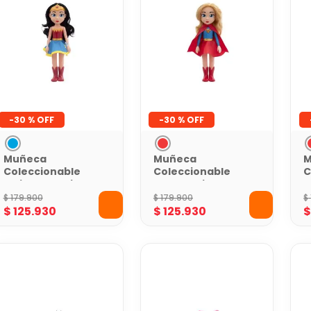
-
30 %
-
30 %
Muñeca
Muñeca
M
Coleccionable
Coleccionable
C
Mujer Maravilla
Super Chica DC
H
DC Comics
Comics
C
$
179
.
900
$
179
.
900
$
$
125
.
930
$
125
.
930