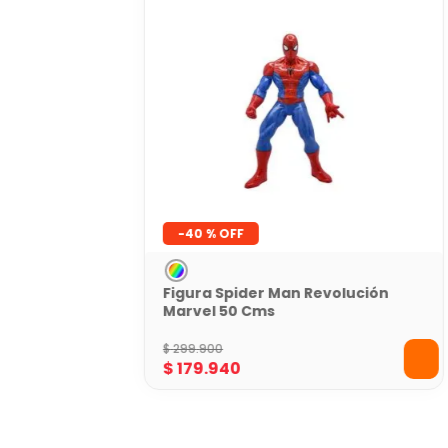
-
40 %
Figura Spider Man Revolución
Marvel 50 Cms
$
299
.
900
$
179
.
940