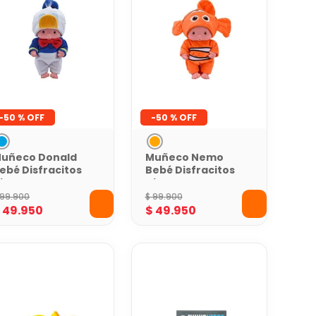
-
50 %
-
50 %
uñeco Donald
Muñeco Nemo
ebé Disfracitos
Bebé Disfracitos
isney
Disney
99
.
900
$
99
.
900
$
49
.
950
$
49
.
950