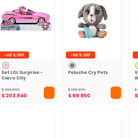
-
40 %
-
50 %
Set LOL Surprise -
Peluche Cry Pets
V
Carro City
W
Cruiser con
W
Muñeca Exclusiva
c
$
339
.
900
$
139
.
900
$
M
$
203
.
940
$
69
.
950