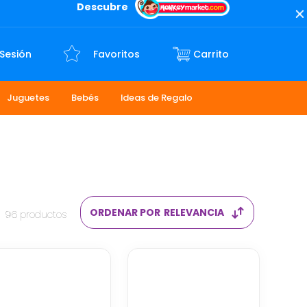
Descubre
 Sesión
Favoritos
Juguetes
Bebés
Ideas de Regalo
ORDENAR POR
RELEVANCIA
96
productos