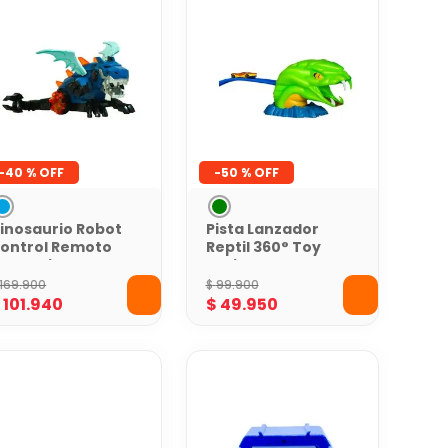
-
40 %
-
50 %
inosaurio Robot
Pista Lanzador
ontrol Remoto
Reptil 360° Toy
oy Logic
Logic
169
.
900
$
99
.
900
$
101
.
940
$
49
.
950