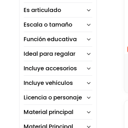
9 años y más
Es articulado
1 a 3 años
3 a 5 años
Sí
Escala o tamaño
6 a 8 años
No
9 a 12 años
45 cm
Función educativa
13 años en adelante
Motricidad
Ideal para regalar
Música
Sí
Incluye accesorios
Sí
Incluye vehículos
Sí
Licencia o personaje
Batman
Material principal
DC Comics
La Granja de Zenón
Plástico rígido
Material Principal