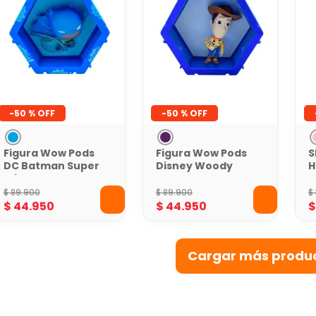
-
50 %
-
50 %
Figura Wow Pods
Figura Wow Pods
S
DC Batman Super
Disney Woody
H
Friends
Toy Story
$
89
.
900
$
89
.
900
$
$
44
.
950
$
44
.
950