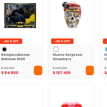
-
50 %
-
55 %
Rompecabezas
Huevo Sorpresa
D
Batman 1000
Smashers
C
Piezas
Calavera Gigante
T
Dino Island
$
129
.
900
$
349
.
900
$
$
64
.
950
$
157
.
455