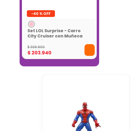
-
40 %
Set LOL Surprise - Carro
City Cruiser con Muñeca
Exclusiva
$
339
.
900
$
203
.
940