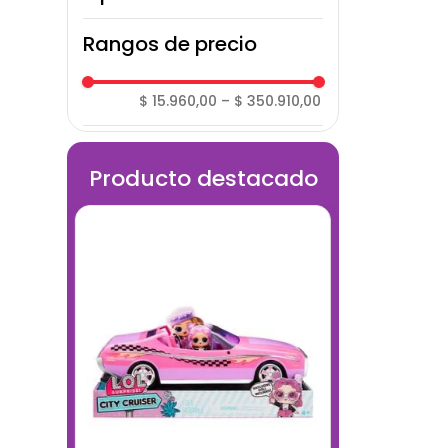
Moldeables
Carro
Rangos de precio
$ 15.960,00
–
$ 350.910,00
Producto destacado