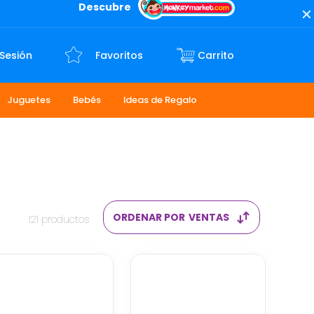
Descubre
 Sesión
Favoritos
Juguetes
Bebés
Ideas de Regalo
ORDENAR POR
VENTAS
121
productos