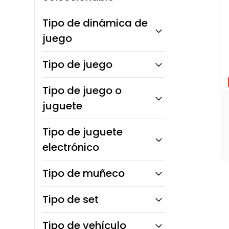
Unisex
Figura de acción
Tipo de dinámica de
juego
Competitivo
Tipo de juego
Estrategia
Tipo de juego o
Juego de aventura
juguete
Montables
Tipo de juguete
electrónico
Robot
Tipo de muñeco
Mascota
Sorpresa
Tipo de set
Musical
Tipo de vehículo