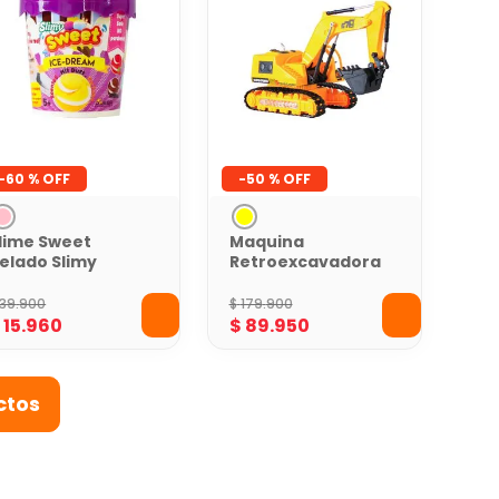
-
60 %
-
50 %
lime Sweet
Maquina
elado Slimy
Retroexcavadora
Oruga Control
Remoto VDM
39
.
900
$
179
.
900
Toys
$
15
.
960
$
89
.
950