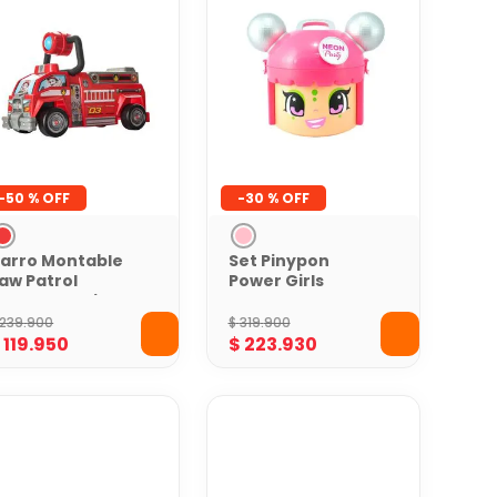
-
50 %
-
30 %
arro Montable
Set Pinypon
aw Patrol
Power Girls
atrulla Canina
239
.
900
$
319
.
900
$
119
.
950
$
223
.
930