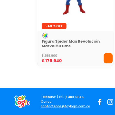
-
40 %
Figura Spider Man Revolución
Marvel 50 Cms
$
299
.
900
$
179
.
940
Teléfono: (+601) 489 68 46
Correo:
contactenos@toylogic.com.co