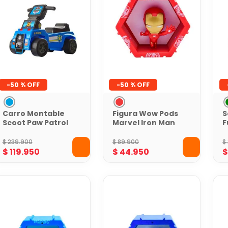
-
50 %
-
50 %
Carro Montable
Figura Wow Pods
S
Scoot Paw Patrol
Marvel Iron Man
F
Patrulla Canina
T
$
239
.
900
$
89
.
900
$
$
119
.
950
$
44
.
950