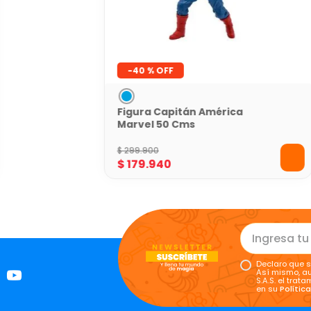
-
40 %
Figura Capitán América
Marvel 50 Cms
$
299
.
900
$
179
.
940
Declaro que s
Así mismo, au
S.A.S. el tra
en su
Polític