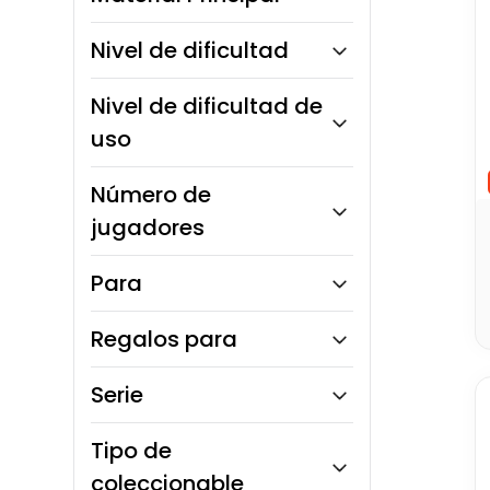
Naruto
Plástico blando
Paw Patrol
Tela / Felpa
Plástico ABS
Nivel de dificultad
Goma / Silicona
Textil
Cartón / Papel
Fácil
Nivel de dificultad de
uso
Intermedio
Número de
jugadores
3 a 6 jugadores
Para
Niñas
Regalos para
Niños
Unisex
Bebés
Serie
Niñas
Niños
Héroes DC
Tipo de
Para todos
coleccionable
Regalo familiar