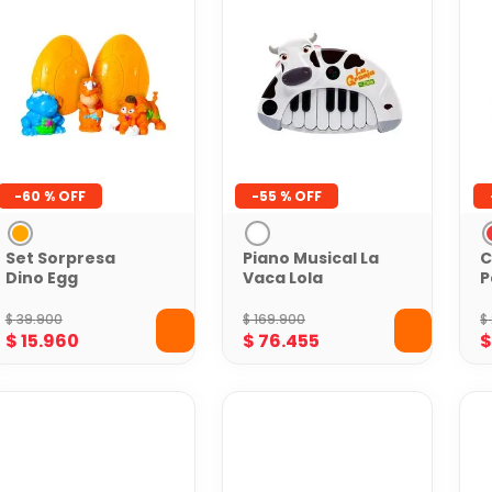
-
60 %
-
55 %
Set Sorpresa
Piano Musical La
C
Dino Egg
Vaca Lola
P
Smashers
P
Coleccionables x
$
39
.
900
$
169
.
900
$
3
$
15
.
960
$
76
.
455