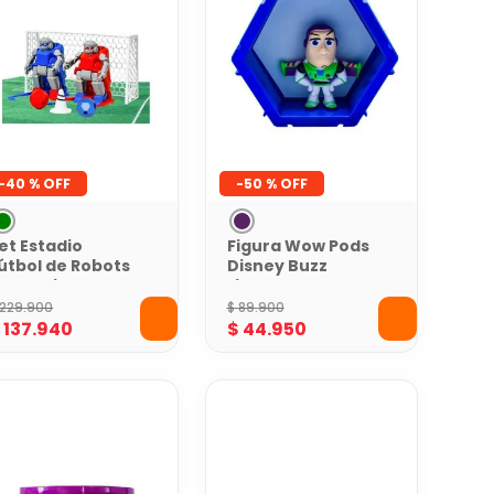
-
40 %
-
50 %
et Estadio
Figura Wow Pods
útbol de Robots
Disney Buzz
oy Logic
Lightyear Toy
Story
229
.
900
$
89
.
900
$
137
.
940
$
44
.
950