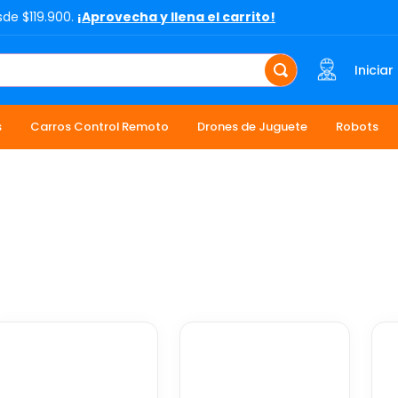
sde $119.900.
¡Aprovecha y llena el carrito!
Iniciar
s
Carros Control Remoto
Drones de Juguete
Robots