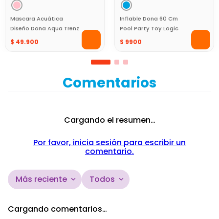
Mascara Acuática
Inflable Dona 60 Cm
Diseño Dona Aqua Trenz
Pool Party Toy Logic
$
49
.
900
$
9900
Comentarios
Cargando el resumen…
Por favor, inicia sesión para escribir un
comentario.
Más reciente
Todos
Cargando comentarios…