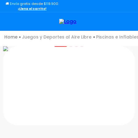
🚚 Envío gratis desde $119.900.
TÉRMINOS MÁS BUSCADOS
¡Llena el carrito!
1
.
lol
2
.
toy story
Juegos y Deportes al Aire Libre
Piscinas e Inflable
3
.
carro
4
.
minix figuras
5
.
carro control remoto
6
.
peluche
7
.
sonic
8
.
muñecas
9
.
dinosaurio
10
.
chef