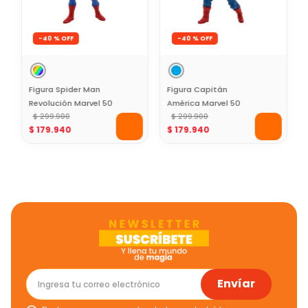
-
40 %
-
40 %
Figura Spider Man
Figura Capitán
Revolución Marvel 50
América Marvel 50
Cms
$
299
.
900
Cms
$
299
.
900
$
179
.
940
$
179
.
940
Envíar