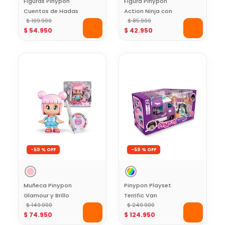
Figuras Pinypon
Figura Pinypon
Cuentos de Hadas
Action Ninja con
Pack X 2
$
109
.
900
Moto
$
85
.
900
$
54
.
950
$
42
.
950
-
50 %
-
50 %
Muñeca Pinypon
Pinypon Playset
Glamour y Brillo
Terrific Van
Mágico
$
149
.
900
Caravana
$
249
.
900
$
74
.
950
$
124
.
950
Transformable con