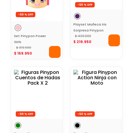
-
50 %
-
50 %
Playset Muñeca Iris
Sorpresa Pinypon
Set Pinypon Power
$
439
.
900
$
219
.
950
Girls
$
319
.
900
$
159
.
950
-
50 %
-
50 %