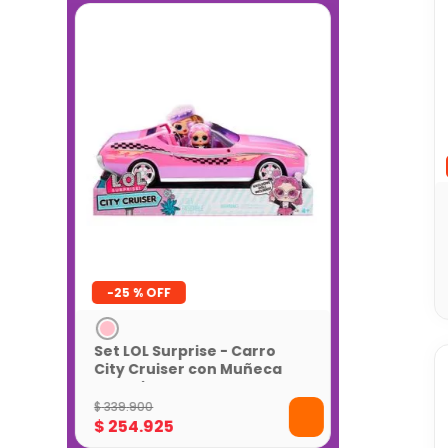
-
25 %
Set LOL Surprise - Carro
City Cruiser con Muñeca
Exclusiva
$
339
.
900
$
254
.
925