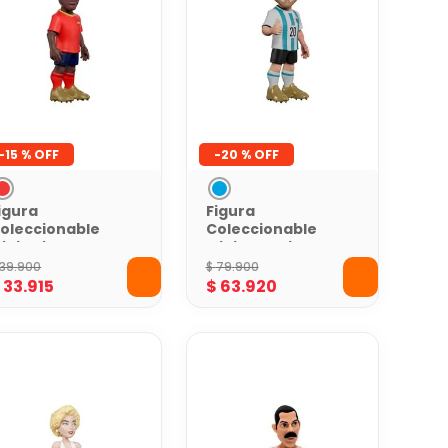
-
15 %
-
20 %
igura
Figura
oleccionable
Coleccionable
inix Nico
Minix Mcallister
illiams Spain
Argentina 12Cm
39
.
900
$
79
.
900
Cm World Cup
World Cup
$
33
.
915
$
63
.
920