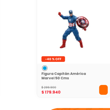
-
40 %
Figura Capitán América
Marvel 50 Cms
$
299
.
900
$
179
.
940