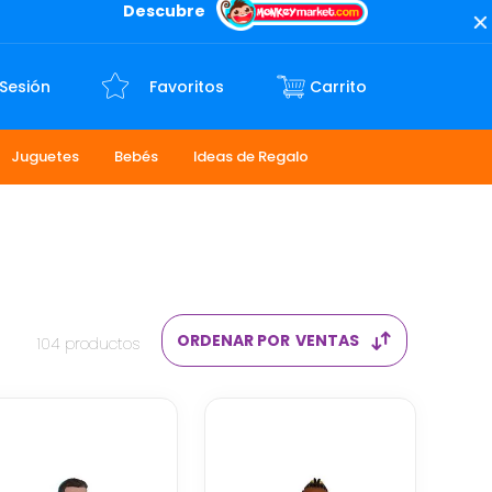
Descubre
 Sesión
Favoritos
Juguetes
Bebés
Ideas de Regalo
ORDENAR POR
VENTAS
104
productos