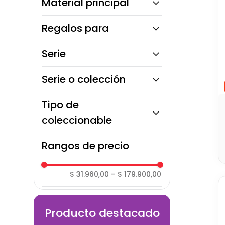
Material principal
Superman
Plástico rígido
Regalos para
Vinilo
Para todos
Serie
Anime
Serie o colección
Football Legends
Tipo de
Football Stars
coleccionable
Héroes DC
Music
Figura estática
Rangos de precio
Stranger Things
TV Series
Formula 1
$ 31.960,00
–
$ 179.900,00
WWE
Producto destacado