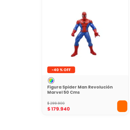
-
40 %
Figura Spider Man Revolución
Marvel 50 Cms
$
299
.
900
$
179
.
940