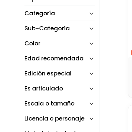
10
.
bloques
Monkey Market
Categoría
Toy Logic
Sub-Categoría
Figuras Coleccionables
Color
Edad recomendada
13 años en adelante
Edición especial
Sí
Es articulado
No
Escala o tamaño
12 cm
Licencia o personaje
Naruto