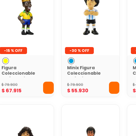
-
15 %
-
30 %
Figura
Minix Figura
M
Coleccionable
Coleccionable
C
Pelé Special
Futbolista
F
Edition Minix 12
Maradona
M
$
79
.
900
$
79
.
900
$
cm
$
67
.
915
$
55
.
930