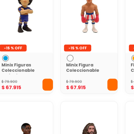
-
15 %
-
15 %
Minix Figuras
Minix Figura
F
Coleccionable
Coleccionable
C
Futbolista
Rocky IV
M
Maradona Boca
J
$
79
.
900
$
79
.
900
$
N
$
67
.
915
$
67
.
915
1