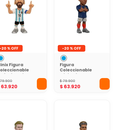
-
20 %
-
20 %
inix Figura
Figura
oleccionable
Coleccionable
utbolista Lionel
Minix Mbappe
essi AFA
France 12Cm
79
.
900
$
79
.
900
World Cup
$
63
.
920
$
63
.
920