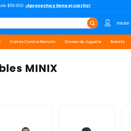
sde $119.900.
¡Aprovecha y llena el carrito!
Iniciar
s
Carros Control Remoto
Drones de Juguete
Robots
bles MINIX