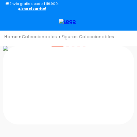
🚚 Envío gratis desde $119.900.
TÉRMINOS MÁS BUSCADOS
¡Llena el carrito!
1
.
lol
2
.
toy story
Coleccionables
Figuras Coleccionables
3
.
carro
4
.
carro control remoto
5
.
minix figuras
6
.
minix maradona
7
.
peluche
8
.
bloques construcción
9
.
sonic
10
.
dinosaurio