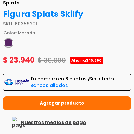
Splats
Figura Splats Skilfy
SKU
:
60359201
Color
:
Morado
$
23
.
940
$
39
.
900
Ahorra
$
15
.
960
Tu compra en
3
cuotas ¡Sin interés!
Bancos aliados
Nuestros medios de pago