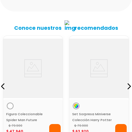
Conoce nuestros
recomendados
Figura Coleccionable
Set Sorpresa Miniverse
Spider Man Future
Colección Harry Potter
Foundation 10 cms
$
79
.
900
$
79
.
900
$
47
.
940
$
63
.
920