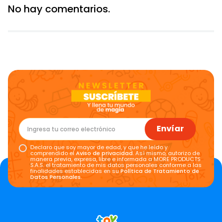
No hay comentarios.
Envíar
Declaro que soy mayor de edad, y que he leído y
comprendido el
Aviso de privacidad
. Así mismo, autorizo de
manera previa, expresa, libre e informada a MORE PRODUCTS
S.A.S. el tratamiento de mis datos personales conforme a las
finalidades establecidas en su
Política de Tratamiento de
Datos Personales
.