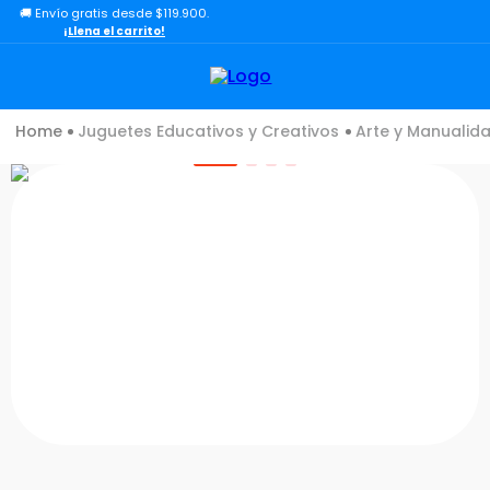
🚚 Envío gratis desde $119.900.
TÉRMINOS MÁS BUSCADOS
¡Llena el carrito!
1
.
lol
2
.
toy story
Juguetes Educativos y Creativos
Arte y Manualid
3
.
carro
4
.
minix figuras
5
.
carro control remoto
6
.
minix maradona
7
.
peluche
8
.
sonic
9
.
bloques
10
.
chef