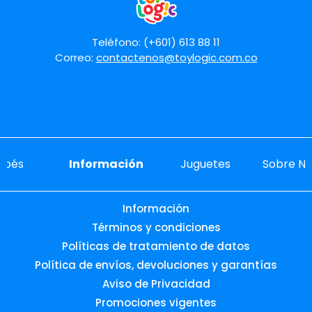
Teléfono: (+601) 613 88 11
Correo:
contactenos@toylogic.com.co
ebés
Información
Juguetes
Sobre No
Información
Términos y condiciones
Políticas de tratamiento de datos
Política de envíos, devoluciones y garantías
Aviso de Privacidad
Promociones vigentes