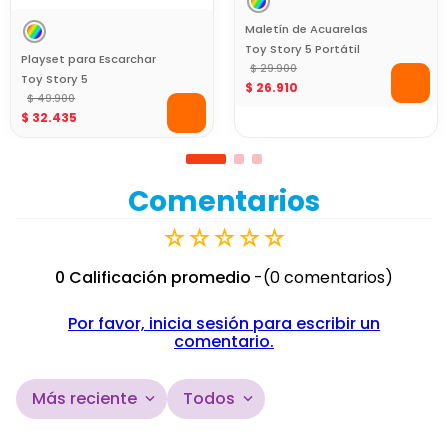
Maletín de Acuarelas
Toy Story 5 Portátil
Playset para Escarchar
para Pintar y Colorear
$
29
.
900
Toy Story 5
$
26
.
910
Manualidades Brillantes
$
49
.
900
$
32
.
435
Comentarios
☆
☆
☆
☆
☆
0 Calificación promedio
(0 comentarios)
Por favor, inicia sesión para escribir un
comentario.
Más reciente
Todos