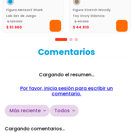
Figura MeteorZ Shark
Figura Stretch Woody
Lab Set de Juego
Toy Story Elástica
Coleccionable
$
129
.
900
Disney Pixar
$
49
.
900
$
51
.
960
$
44
.
910
Comentarios
Cargando el resumen…
Por favor, inicia sesión para escribir un
comentario.
Más reciente
Todos
Cargando comentarios…