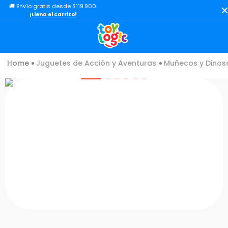
🚚 Envío gratis desde $119.900.
TÉRMINOS MÁS BUSCADOS
¡Llena el carrito!
1
.
lol
2
.
toy story
Juguetes de Acción y Aventuras
Muñecos y Dinos
3
.
carro
4
.
minix figuras
5
.
carro control remoto
6
.
peluche
7
.
sonic
8
.
muñecas
9
.
dinosaurio
10
.
chef