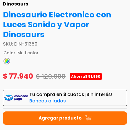
Dinosaurs
Dinosaurio Electronico con
Luces Sonido y Vapor
Dinosaurs
SKU
:
DIN-61350
Color
:
Multicolor
$
77
.
940
$
129
.
900
Ahorra
$
51
.
960
Tu compra en
3
cuotas ¡Sin interés!
Bancos aliados