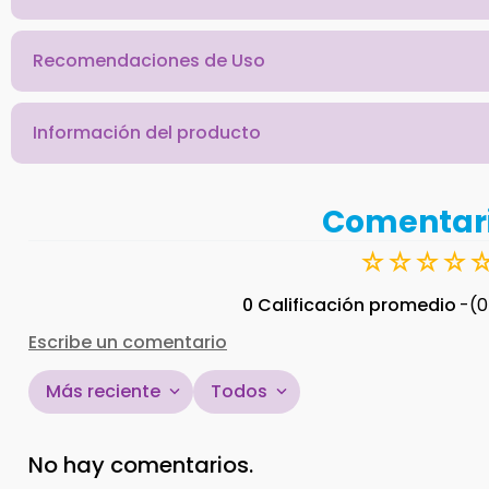
Recomendaciones de Uso
Información del producto
Comentar
☆
☆
☆
☆
0 Calificación promedio
(0
Escribe un comentario
Más reciente
Todos
Agregar comentario
No hay comentarios.
Título