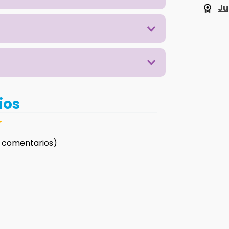
Ju
ios
☆
 comentarios)