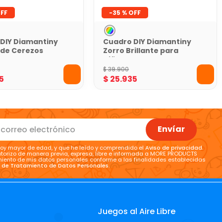
-
35 %
DIY Diamantiny
Cuadro DIY Diamantiny
 de Cerezos
Zorro Brillante para
Niños
$
39
.
900
5
$
25
.
935
Envíar
oy mayor de edad, y que he leído y comprendido el
Aviso de privacidad
.
torizo de manera previa, expresa, libre e informada a MORE PRODUCTS
tamiento de mis datos personales conforme a las finalidades establecidas
a de Tratamiento de Datos Personales
.
Juegos al Aire Libre