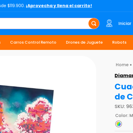
sde $119.900.
¡Aprovecha y llena el carrito!
Iniciar
s
Carros Control Remoto
Drones de Juguete
Robots
Diama
Cua
de C
SKU
:
96
Color
:
M