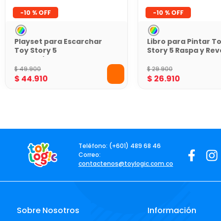
-
10 %
-
10 %
Playset para Escarchar
Libro para Pintar T
Toy Story 5
Story 5 Raspa y Rev
Manualidades
Colores Ocultos
Brillantes
$
49
.
900
$
29
.
900
$
44
.
910
$
26
.
910
Teléfono: (+601) 489 68 46
Correo:
contactenos@toylogic.com.co
Sobre Nosotros
Información