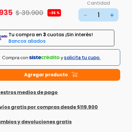
Cantidad
935
$
39
.
900
-
35 %
－
＋
Tu compra en
3
cuotas ¡Sin interés!
Bancos aliados
Compra con
y
solicita tu cupo.
estros medios de pago
víos gratis por compras desde $119.900
mbios y devoluciones gratis