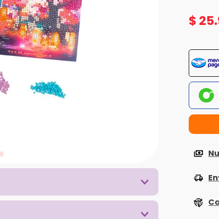
$
25
.
Nu
En
Ca