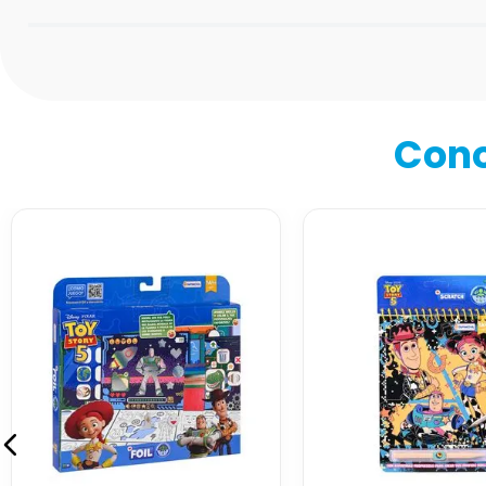
Califica el producto de 1 a 5 estrellas
★
★
★
★
★
Tu nombre
Cono
Dirección de email
Escribe un comentario
Enviar comentario