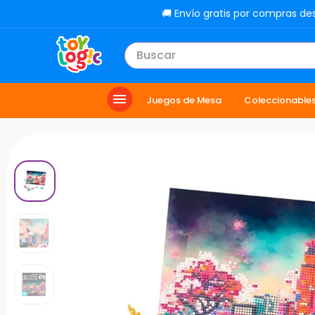
🚚 Envío gratis por compras de
Buscar
TÉRMINOS MÁS BUSCADOS
Juegos de Mesa
Coleccionable
1
.
toy story
2
.
carro
3
.
lol
4
.
minix figuras
5
.
carro control remoto
6
.
peluche
7
.
sonic
8
.
muñecas
9
.
chef