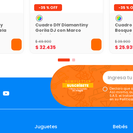
-
35 %
-
35 %
oy
Cuadro DIY Diamantiny
Cuadro 
ela
Gorila DJ con Marco
Bosque
Infantil
Infantil
$
49
.
900
$
39
.
900
$
32
.
435
$
25
.
93
Declaro que s
Así mismo, au
S.A.S. el tra
en su
Polític
Juguetes
Bebés