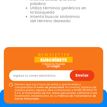
palabra
Utiliza términos genéricos en
la búsqueda
Intenta buscar sinónimos
del término deseado
Envíar
Declaro que soy mayor de edad, y que he leído y
comprendido el
Aviso de privacidad
. Así mismo, autorizo de
manera previa, expresa, libre e informada a MORE PRODUCTS
S.A.S. el tratamiento de mis datos personales conforme a las
finalidades establecidas en su
Política de Tratamiento de
Datos Personales
.