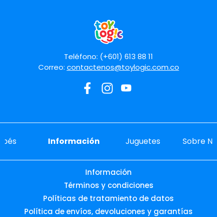
Teléfono: (+601) 613 88 11
Correo:
contactenos@toylogic.com.co
ebés
Información
Juguetes
Sobre No
Información
Términos y condiciones
Políticas de tratamiento de datos
Política de envíos, devoluciones y garantías