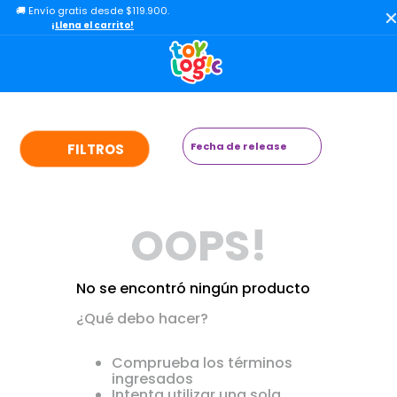
🚚 Envío gratis desde $119.900.
TÉRMINOS MÁS BUSCADOS
¡Llena el carrito!
1
.
toy story
2
.
lol
3
.
carro
4
.
minix figuras
Fecha de release
FILTROS
5
.
carro control remoto
6
.
peluche
OOPS!
7
.
sonic
8
.
bloques
No se encontró ningún producto
9
.
muñecas
¿Qué debo hacer?
10
.
chef
Comprueba los términos
ingresados
Intenta utilizar una sola