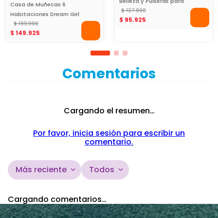
Belleza y Pulseras para
Casa de Muñecas 6
Niñas
$
127
.
900
Habitaciones Dream Girl
$
95
.
925
$
199
.
900
$
149
.
925
Comentarios
Cargando el resumen…
Por favor, inicia sesión para escribir un
comentario.
Más reciente
Todos
Cargando comentarios…