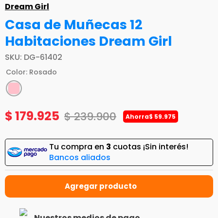
Dream Girl
Casa de Muñecas 12
Habitaciones Dream Girl
SKU
:
DG-61402
Color
:
Rosado
$
179
.
925
$
239
.
900
Ahorra
$
59
.
975
Tu compra en
3
cuotas ¡Sin interés!
Bancos aliados
Nuestros medios de pago