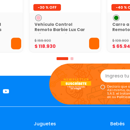
-
30 %
-
40 %
l
Vehículo Control
Carro a
s
Remoto Barbie Lux Car
Remoto
1:16 Auto de Lujo
Verde T
$
169
.
900
$
109
.
900
$
118
.
930
$
65
.
9
Declaro que s
Así mismo, au
S.A.S. el tra
en su
Polític
Juguetes
Bebés