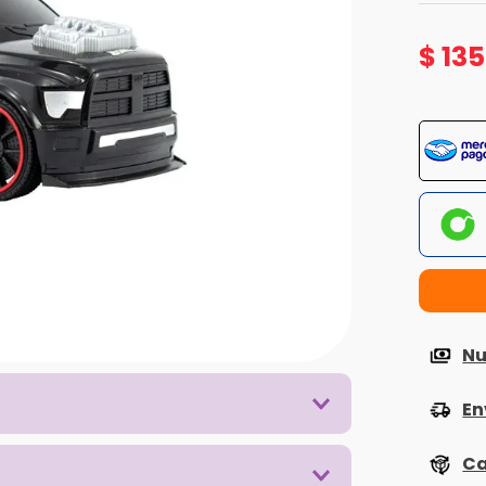
$
135
Nu
En
Ca