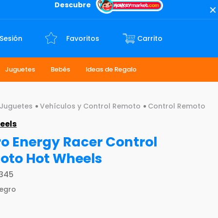
Descubre
 Sesión
Favoritos
Juguetes
Bebés
Ideas de Regalo
Juguetes
Vehículos y Control Remoto
Control Remoto
eels
o Energy Racer Control
oto Hot Wheels
345
egro