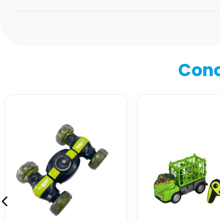
Califica el producto de 1 a 5 estrellas
★
★
★
★
★
Tu nombre
Cono
Dirección de email
Escribe un comentario
Enviar comentario