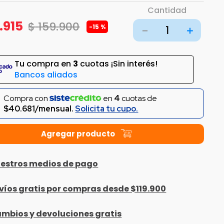
Cantidad
.
915
$
159
.
900
-
15 %
－
＋
Tu compra en
3
cuotas ¡Sin interés!
Bancos aliados
Compra con
en
4
cuotas de
$40.681/mensual.
Solicita tu cupo.
estros medios de pago
víos gratis por compras desde $119.900
mbios y devoluciones gratis