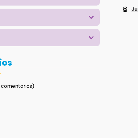
Ju
ios
☆
 comentarios)