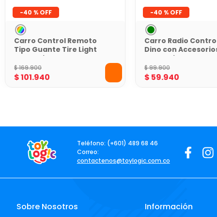
-
40 %
-
40 %
Carro Control Remoto
Carro Radio Contro
Tipo Guante Tire Light
Dino con Accesorio
Toy Logic
Toy Logic
$
169
.
900
$
99
.
900
$
101
.
940
$
59
.
940
Teléfono: (+601) 489 68 46
Correo:
contactenos@toylogic.com.co
Sobre Nosotros
Información