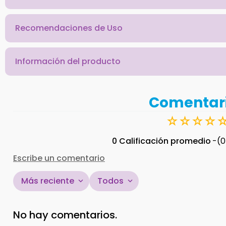
Recomendaciones de Uso
Información del producto
Comentar
☆
☆
☆
☆
0 Calificación promedio
(0
Escribe un comentario
Más reciente
Todos
Agregar comentario
No hay comentarios.
Título