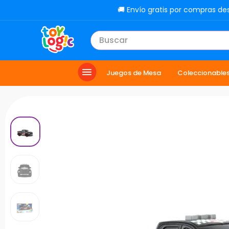
🚚 Envío gratis por compras de
Buscar
TÉRMINOS MÁS BUSCADOS
Juegos de Mesa
Coleccionable
1
.
lol
2
.
toy story
3
.
carro
4
.
carro control remoto
5
.
minix figuras
6
.
minix maradona
7
.
peluche
8
.
sonic
9
.
dinosaurio