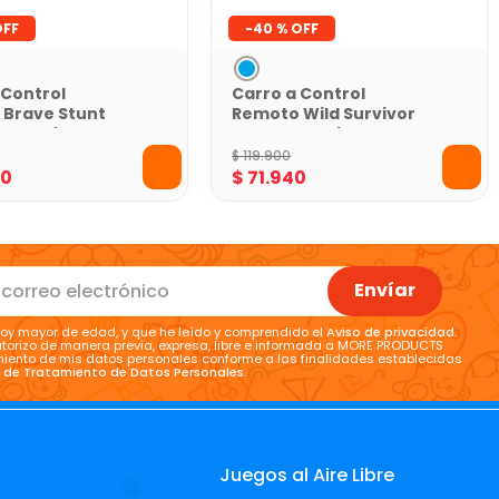
-
40 %
 Control
Carro a Control
 Brave Stunt
Remoto Wild Survivor
oy Logic
Azul Toy Logic
$
119
.
900
40
$
71
.
940
Envíar
oy mayor de edad, y que he leído y comprendido el
Aviso de privacidad
.
torizo de manera previa, expresa, libre e informada a MORE PRODUCTS
tamiento de mis datos personales conforme a las finalidades establecidas
a de Tratamiento de Datos Personales
.
Juegos al Aire Libre