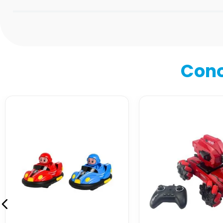
Califica el producto de 1 a 5 estrellas
★
★
★
★
★
Tu nombre
Cono
Dirección de email
Escribe un comentario
Enviar comentario