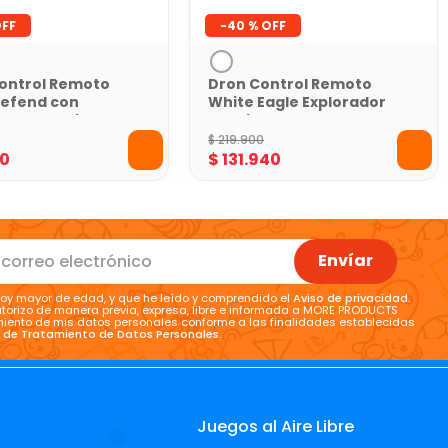
-
40 %
ontrol Remoto
Dron Control Remoto
Defend con
White Eagle Explorador
ed Toy Logic
del Cielo
$
219
.
900
0
$
131
.
940
Envíar
oy mayor de edad, y que he leído y comprendido el
Aviso de privacidad
.
torizo de manera previa, expresa, libre e informada a MORE PRODUCTS
tamiento de mis datos personales conforme a las finalidades establecidas
a de Tratamiento de Datos Personales
.
Juegos al Aire Libre