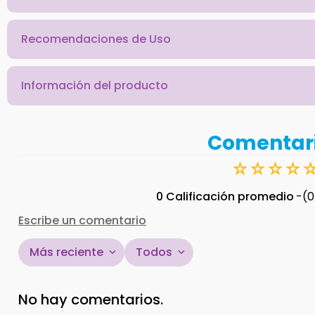
Recomendaciones de Uso
Información del producto
Comentar
☆
☆
☆
☆
0 Calificación promedio
(0
Escribe un comentario
Más reciente
Todos
Agregar comentario
No hay comentarios.
Título