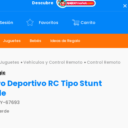
Descubre
 Sesión
Favoritos
Juguetes
Bebés
Ideas de Regalo
Juguetes
Vehículos y Control Remoto
Control Remoto
gic
o Deportivo RC Tipo Stunt
de
Y-67693
erde