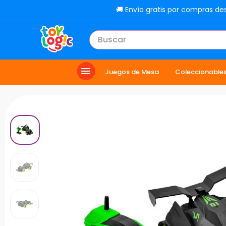
🚚 Envío gratis por compras de
Buscar
TÉRMINOS MÁS BUSCADOS
Juegos de Mesa
Coleccionable
1
.
toy story
2
.
carro
3
.
lol
4
.
minix figuras
5
.
carro control remoto
6
.
peluche
7
.
sonic
8
.
muñecas
9
.
chef