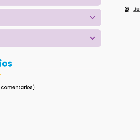
Ju
ios
☆
 comentarios)