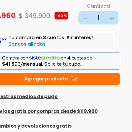
Cantidad
.
960
$
349
.
900
-
60 %
－
＋
Tu compra en
3
cuotas ¡Sin interés!
Bancos aliados
Compra con
en
4
cuotas de
$41.893/mensual.
Solicita tu cupo.
estros medios de pago
víos gratis por compras desde $119.900
mbios y devoluciones gratis