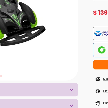
$
139
Nu
En
Ca