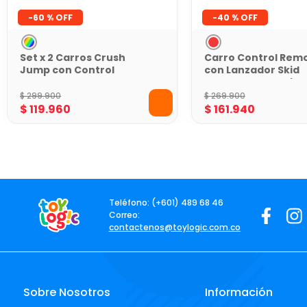
-
60 %
-
40 %
Set x 2 Carros Crush
Carro Control Rem
Jump con Control
con Lanzador Skid
Remoto
Shooter Toy Logic 
$
299
.
900
$
269
.
900
$
119
.
960
$
161
.
940
Teléfono: (+601) 489 68 46
Correo:
contactenos@toylogic.com.co
Sobre Nosotros
Información