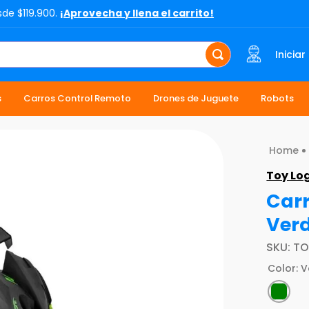
sde $119.900.
¡Aprovecha y llena el carrito!
Iniciar
s
Carros Control Remoto
Drones de Juguete
Robots
Toy Lo
Carr
Ver
SKU
:
TO
Color
:
V