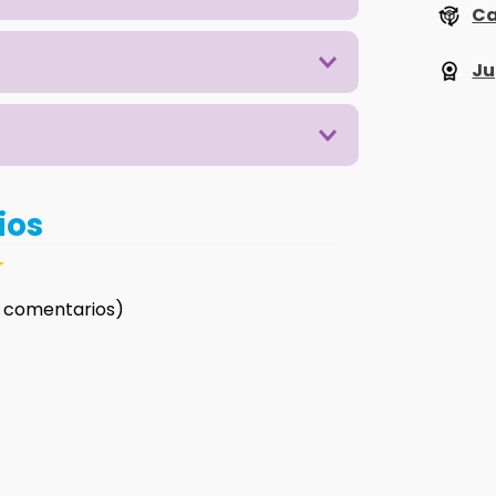
Ca
Ju
ios
☆
 comentarios)