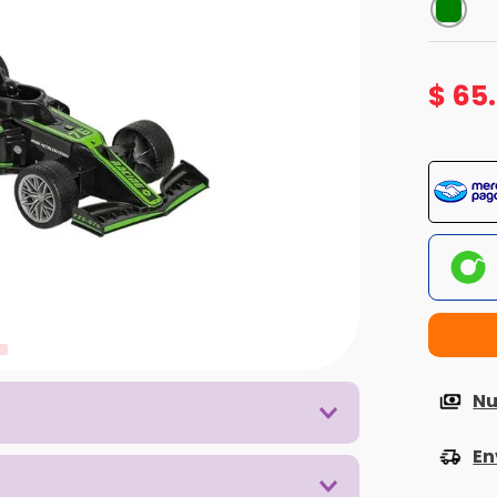
$
65
.
Nu
En