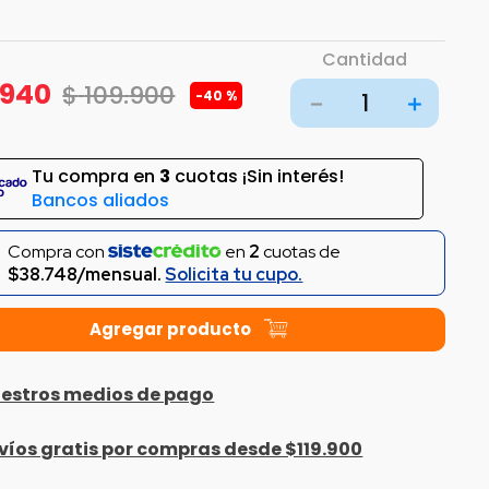
Cantidad
940
$
109
.
900
-
40 %
－
＋
Tu compra en
3
cuotas ¡Sin interés!
Bancos aliados
Compra con
en
2
cuotas de
$38.748/mensual.
Solicita tu cupo.
estros medios de pago
víos gratis por compras desde $119.900