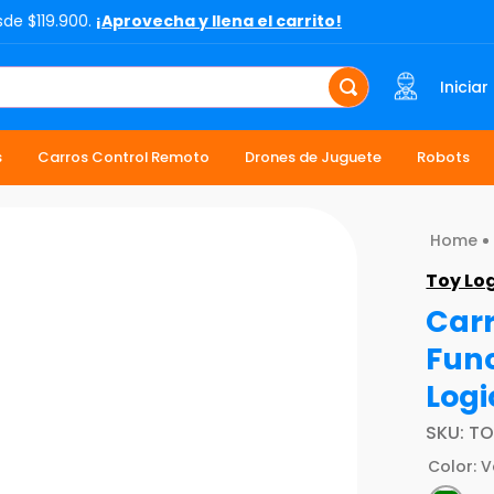
sde $119.900.
¡Aprovecha y llena el carrito!
Iniciar
s
Carros Control Remoto
Drones de Juguete
Robots
Toy Lo
Carr
Fun
Logi
SKU
:
TO
Color
:
V