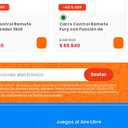
-
40 %
ontrol Remoto
Carro Control Remoto
zador Skid
Fury con Función de
 Toy Logic Rojo
Humo Verde Toy Logic
$
109
.
900
40
$
65
.
940
Envíar
oy mayor de edad, y que he leído y comprendido el
Aviso de privacidad
.
torizo de manera previa, expresa, libre e informada a MORE PRODUCTS
tamiento de mis datos personales conforme a las finalidades establecidas
a de Tratamiento de Datos Personales
.
Juegos al Aire Libre