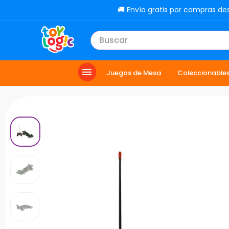
🚚 Envío gratis por compras de
Buscar
TÉRMINOS MÁS BUSCADOS
Juegos de Mesa
Coleccionable
1
.
lol
2
.
toy story
3
.
carro
4
.
carro control remoto
5
.
minix figuras
6
.
minix maradona
7
.
peluche
8
.
sonic
9
.
dinosaurio