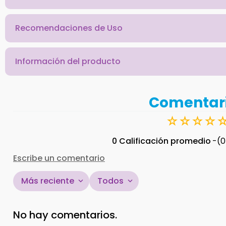
Recomendaciones de Uso
Información del producto
Comentar
☆
☆
☆
☆
0 Calificación promedio
(0
Escribe un comentario
Más reciente
Todos
Agregar comentario
No hay comentarios.
Título