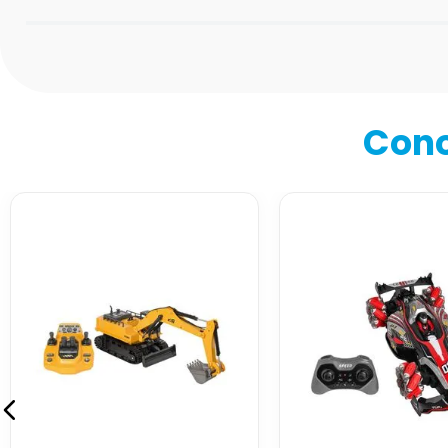
Califica el producto de 1 a 5 estrellas
★
★
★
★
★
Tu nombre
Cono
Dirección de email
Escribe un comentario
Enviar comentario