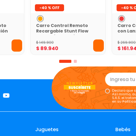
-
40 %
-
40 %
oto
Carro Control Remoto
Carro C
ción
Recargable Stunt Flow
con Lan
Toy Logic Naranja
Shooter
$
149
.
900
$
269
.
900
$
89
.
940
$
161
.
9
Declaro que s
Así mismo, au
S.A.S. el tra
en su
Polític
Juguetes
Bebés