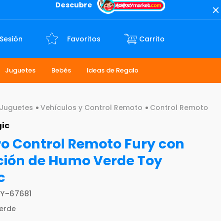
Descubre
 Sesión
Favoritos
Juguetes
Bebés
Ideas de Regalo
Juguetes
Vehículos y Control Remoto
Control Remoto
gic
o Control Remoto Fury con
ción de Humo Verde Toy
c
Y-67681
erde