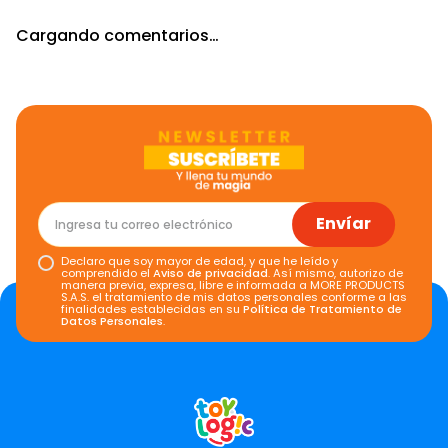
Toy Logic
Carro a Control Remoto
Lighting Stunt Azul
SKU
:
TOY-67659
Color
:
Azul
$
95
.
940
$
159
.
900
Ahorra
$
63
.
960
Tu compra en
3
cuotas ¡Sin interés!
Bancos aliados
Nuestros medios de pago