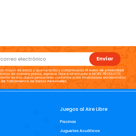
Envíar
oy mayor de edad, y que he leído y comprendido el
Aviso de privacidad
.
torizo de manera previa, expresa, libre e informada a MORE PRODUCTS
tamiento de mis datos personales conforme a las finalidades establecidas
a de Tratamiento de Datos Personales
.
Juegos al Aire Libre
Piscinas
d
Juguetes Acuáticos