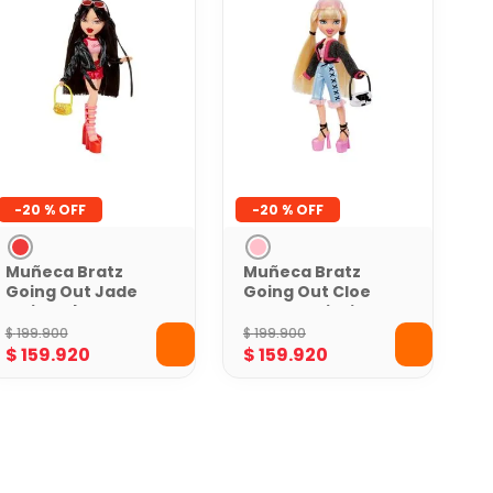
-
20 %
-
20 %
Muñeca Bratz
Muñeca Bratz
Going Out Jade
Going Out Cloe
Estilo Urbano con
con Maquillaje
Accesorios
Brillante y
$
199
.
900
$
199
.
900
Cabello Fácil de
$
159
.
920
$
159
.
920
Peinar