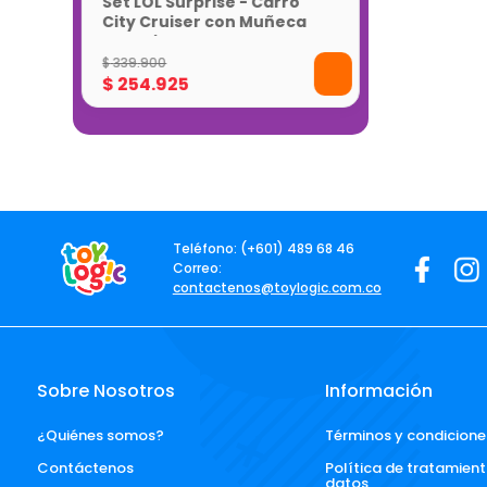
Set LOL Surprise - Carro
City Cruiser con Muñeca
Exclusiva
$
339
.
900
$
254
.
925
Teléfono: (+601) 489 68 46
Correo:
contactenos@toylogic.com.co
Sobre Nosotros
Información
¿Quiénes somos?
Términos y condicione
Contáctenos
Política de tratamient
datos