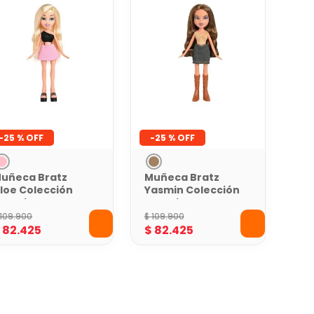
-
25 %
-
25 %
uñeca Bratz
Muñeca Bratz
loe Colección
Yasmin Colección
special
Especial
rticulada
Articulada
109
.
900
$
109
.
900
$
82
.
425
$
82
.
425