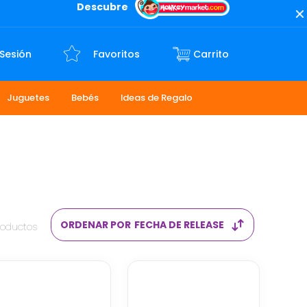
Descubre
 Sesión
Favoritos
Juguetes
Bebés
Ideas de Regalo
ORDENAR POR
FECHA DE RELEASE
roductos