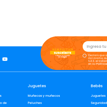
Declaro que s
Así mismo, au
S.A.S. el tra
en su
Polític
Juguetes
Bebés
s
Muñecas y muñecos
Juguetes
o de 
Peluches
Segurida