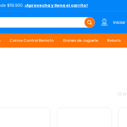
sde $119.900.
¡Aprovecha y llena el carrito!
Iniciar
s
Carros Control Remoto
Drones de Juguete
Robots
22
p