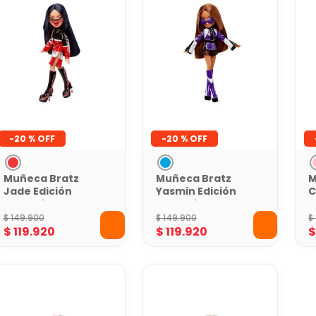
-
20 %
-
20 %
Muñeca Bratz
Muñeca Bratz
M
Jade Edición
Yasmin Edición
C
Scorchin
Scorchin
E
Coleccionable
Coleccionable
A
$
149
.
900
$
149
.
900
$
$
119
.
920
$
119
.
920