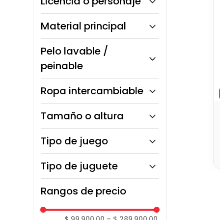
Licencia o personaje
No
Jade
Material principal
Cloe
Yasmin
Plástico rígido
Pelo lavable /
Lina
peinable
Sí
Ropa intercambiable
Sí
Tamaño o altura
25 cm
Tipo de juego
29 cm
23 cm
Juego creativo
Tipo de juguete
27 cm
Juego de fantasía
30 cm
Juego coleccionable
Muñeca articulada
Rangos de precio
Muñeca coleccionable
$ 99.900,00
–
$ 289.900,00