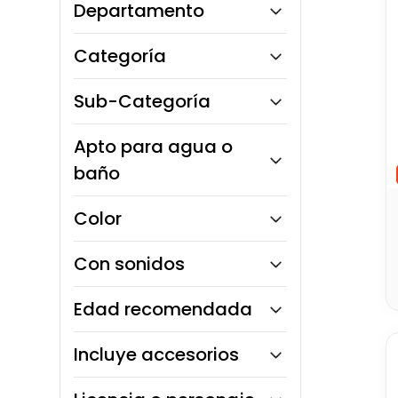
Departamento
10
.
bloques
Monkey Market
Categoría
Toy Logic
Sub-Categoría
Muñecas Bratz
Apto para agua o
Muñecas y Muñecos
baño
Sí
Color
No
Con sonidos
No
Edad recomendada
3 a 5 años
Incluye accesorios
6 a 8 años
Sí