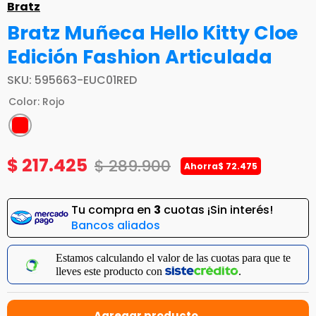
Bratz
Bratz Muñeca Hello Kitty Cloe
Edición Fashion Articulada
SKU
:
595663-EUC01RED
Color
:
Rojo
$
217
.
425
$
289
.
900
Ahorra
$
72
.
475
Tu compra en
3
cuotas ¡Sin interés!
Bancos aliados
Compra con
en
6
cuotas de
$44.194/mensual.
Solicita tu cupo.