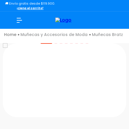
🚚 Envío gratis desde $119.900.
TÉRMINOS MÁS BUSCADOS
¡Llena el carrito!
1
.
lol
2
.
toy story
Muñecas y Accesorios de Moda
Muñecas Bratz
3
.
carro
4
.
carro control remoto
5
.
minix figuras
6
.
minix maradona
7
.
peluche
8
.
sonic
9
.
dinosaurio
10
.
bloques