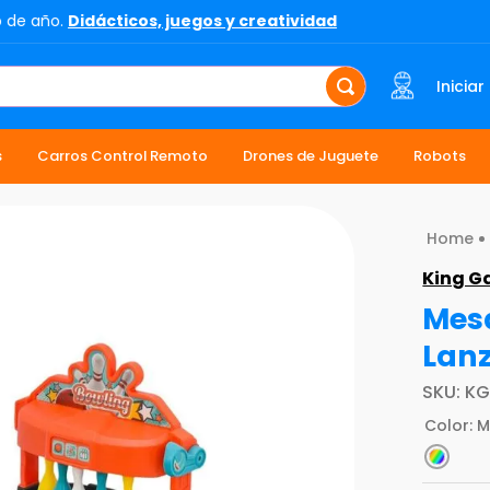
o de año.
Didácticos, juegos y creatividad
Iniciar
s
Carros Control Remoto
Drones de Juguete
Robots
King 
Mesa
Lan
SKU
:
KG
Color
:
M