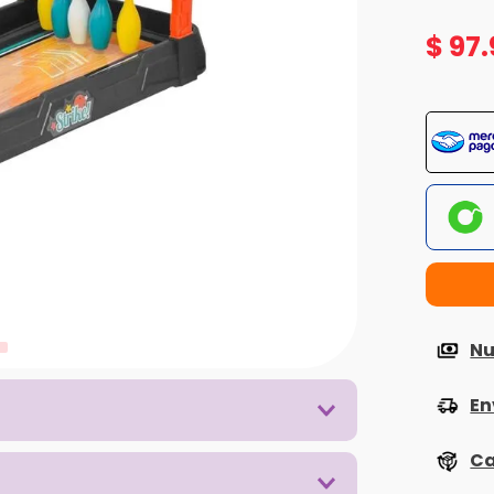
$
97
.
Nu
En
Ca