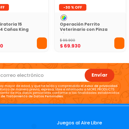
-
30 %
iratoria 15
Operación Perrito
 4 Cañas King
Veterinario con Pinza
King Games
$
99
.
900
30
$
69
.
930
Envíar
oy mayor de edad, y que he leído y comprendido el
Aviso de privacidad
.
torizo de manera previa, expresa, libre e informada a MORE PRODUCTS
tamiento de mis datos personales conforme a las finalidades establecidas
a de Tratamiento de Datos Personales
.
Juegos al Aire Libre