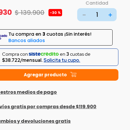
Cantidad
930
$
139
.
900
-
30 %
－
＋
Tu compra en
3
cuotas ¡Sin interés!
Bancos aliados
Compra con
en
3
cuotas de
$38.722/mensual.
Solicita tu cupo.
estros medios de pago
víos gratis por compras desde $119.900
mbios y devoluciones gratis