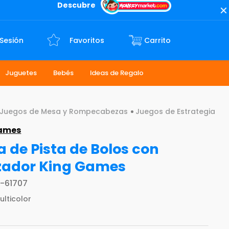
Descubre
 Sesión
Favoritos
Juguetes
Bebés
Ideas de Regalo
Juegos de Mesa y Rompecabezas
Juegos de Estrategia
Games
 de Pista de Bolos con
zador King Games
-61707
ulticolor