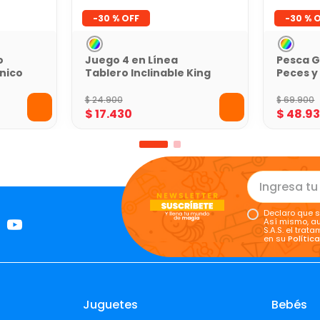
-
30 %
-
30 %
o
Juego 4 en Línea
Pesca G
nico
Tablero Inclinable King
Peces y
Games
Games
$
24
.
900
$
69
.
900
$
17
.
430
$
48
.
9
Declaro que s
Así mismo, au
S.A.S. el tra
en su
Polític
Juguetes
Bebés