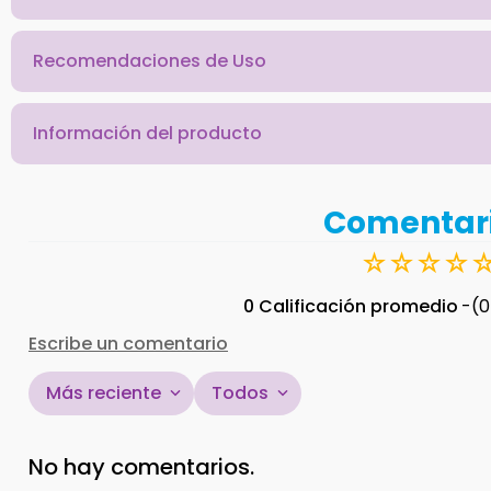
Recomendaciones de Uso
Información del producto
Comentar
☆
☆
☆
☆
0 Calificación promedio
(0
Escribe un comentario
Más reciente
Todos
Agregar comentario
No hay comentarios.
Título