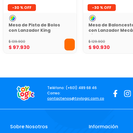
-
30 %
-
30 %
Mesa de Pista de Bolos
Mesa de Baloncest
con Lanzador King
con Lanzador Mecá
Games
King Games
$
139
.
900
$
129
.
900
$
97
.
930
$
90
.
930
Teléfono: (+601) 489 68 46
Correo:
contactenos@toylogic.com.co
Sobre Nosotros
Información