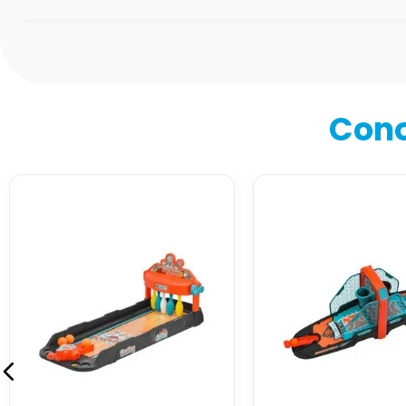
Califica el producto de 1 a 5 estrellas
★
★
★
★
★
Tu nombre
Cono
Dirección de email
Escribe un comentario
Enviar comentario