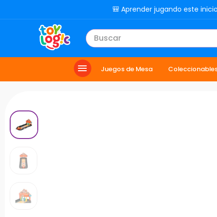
🎒 Aprender jugando este inici
Buscar
TÉRMINOS MÁS BUSCADOS
Juegos de Mesa
Coleccionable
1
.
toy story
2
.
carro
3
.
lol
4
.
minix figuras
5
.
carro control remoto
6
.
peluche
7
.
sonic
8
.
muñecas
9
.
chef