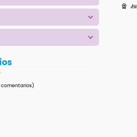
Ju
ios
☆
 comentarios)