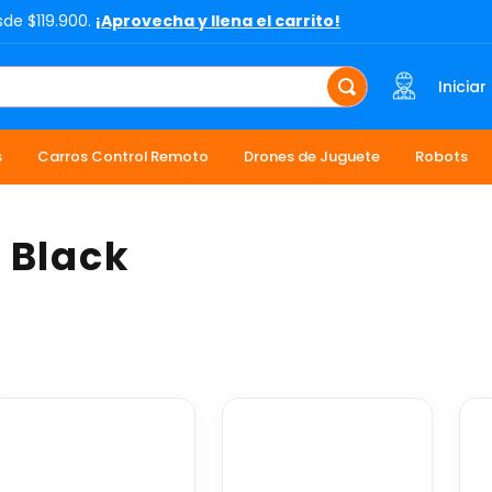
sde $119.900.
¡Aprovecha y llena el carrito!
Iniciar
s
Carros Control Remoto
Drones de Juguete
Robots
 Black