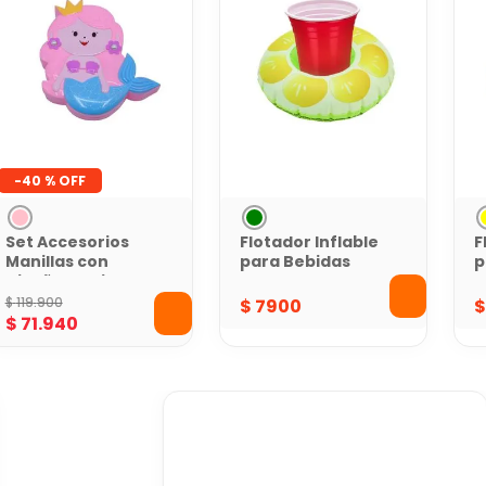
-
40 %
Set Accesorios
Flotador Inflable
F
Manillas con
para Bebidas
p
Diseño de Sirena
Toy Logic
$
119
.
900
$
7900
$
71
.
940