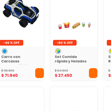
-
40 %
-
50 %
Carro con
Set Comida
S
Carcasas
rápida y Helados
R
Intercambiables
VDM Toys
Toy Logic
$
119
.
900
$
54
.
900
$
$
71
.
940
$
27
.
450