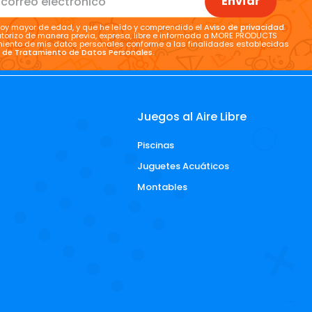
Envíar
oy mayor de edad, y que he leído y comprendido el
Aviso de privacidad
.
torizo de manera previa, expresa, libre e informada a MORE PRODUCTS
tamiento de mis datos personales conforme a las finalidades establecidas
a de Tratamiento de Datos Personales
.
Juegos al Aire Libre
Piscinas
d
Juguetes Acuáticos
Montables