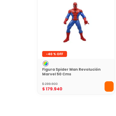
-
40 %
Figura Spider Man Revolución
Marvel 50 Cms
$
299
.
900
$
179
.
940