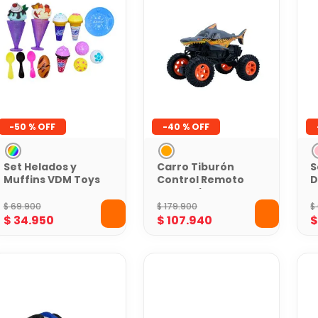
-
50 %
-
40 %
Set Helados y
Carro Tiburón
S
Muffins VDM Toys
Control Remoto
D
Toy Logic
A
L
$
69
.
900
$
179
.
900
$
$
34
.
950
$
107
.
940