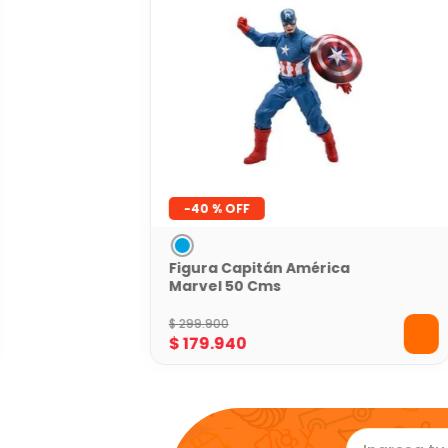
-
40 %
Figura Capitán América
Marvel 50 Cms
$
299
.
900
$
179
.
940