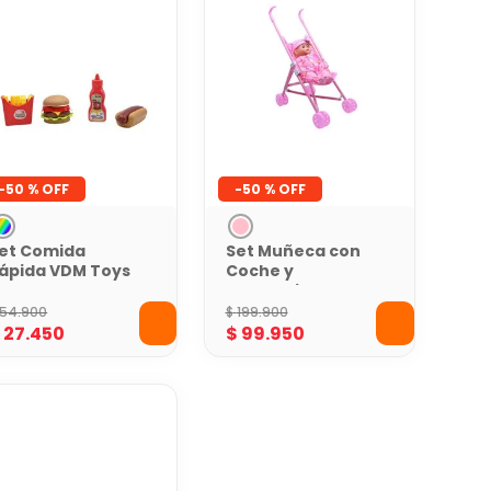
-
50 %
-
50 %
et Comida
Set Muñeca con
ápida VDM Toys
Coche y
Accesorios VDM
Toys
54
.
900
$
199
.
900
$
27
.
450
$
99
.
950