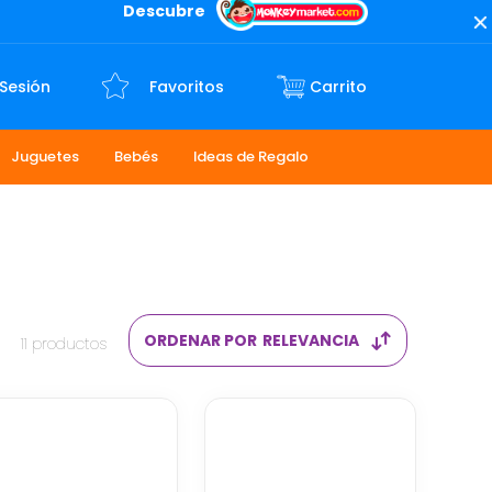
Descubre
 Sesión
Favoritos
Juguetes
Bebés
Ideas de Regalo
ORDENAR POR
RELEVANCIA
11
productos