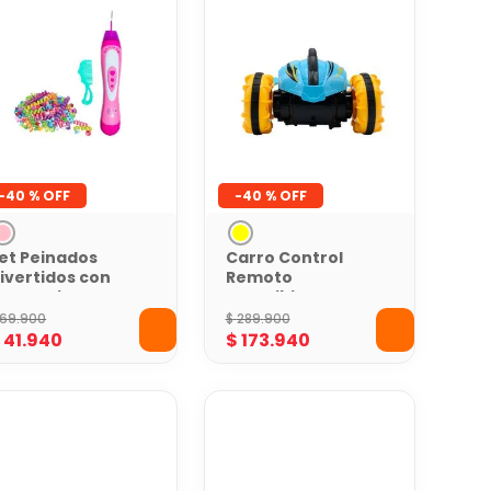
-
40 %
-
40 %
et Peinados
Carro Control
ivertidos con
Remoto
ccesorios Toy
Amphibious Toy
ogic
Logic
69
.
900
$
289
.
900
$
41
.
940
$
173
.
940