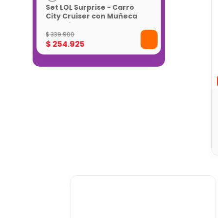
Set LOL Surprise - Carro
City Cruiser con Muñeca
Exclusiva
$
339
.
900
$
254
.
925