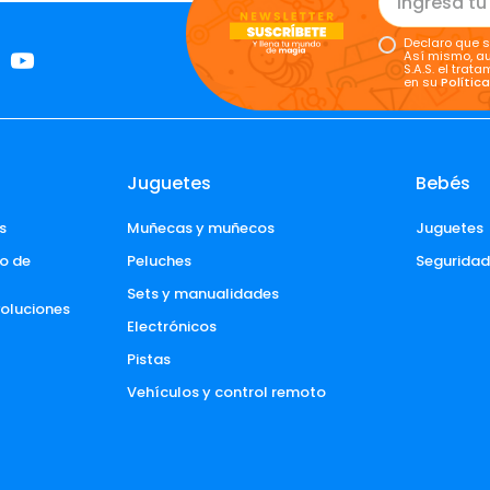
Declaro que s
Así mismo, au
S.A.S. el tra
en su
Polític
Juguetes
Bebés
s
Muñecas y muñecos
Juguetes
o de 
Peluches
Segurida
Sets y manualidades
voluciones 
Electrónicos
Pistas
Vehículos y control remoto