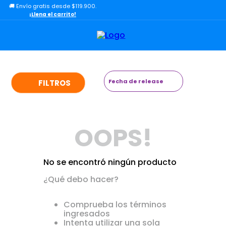
🚚 Envío gratis desde $119.900.
TÉRMINOS MÁS BUSCADOS
¡Llena el carrito!
1
.
lol
2
.
toy story
3
.
carro
4
.
minix figuras
Fecha de release
FILTROS
5
.
carro control remoto
6
.
minix maradona
OOPS!
7
.
peluche
8
.
sonic
No se encontró ningún producto
9
.
bloques
¿Qué debo hacer?
10
.
chef
Comprueba los términos
ingresados
Intenta utilizar una sola