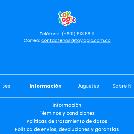
Teléfono: (+601) 613 88 11
Correo:
contactenos@toylogic.com.co
ebés
Información
Juguetes
Sobre No
Información
Términos y condiciones
Políticas de tratamiento de datos
Política de envíos, devoluciones y garantías