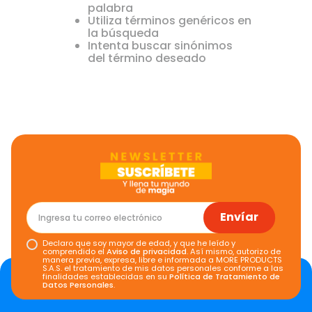
palabra
Utiliza términos genéricos en
la búsqueda
Intenta buscar sinónimos
del término deseado
Envíar
Declaro que soy mayor de edad, y que he leído y
comprendido el
Aviso de privacidad
. Así mismo, autorizo de
manera previa, expresa, libre e informada a MORE PRODUCTS
S.A.S. el tratamiento de mis datos personales conforme a las
finalidades establecidas en su
Política de Tratamiento de
Datos Personales
.