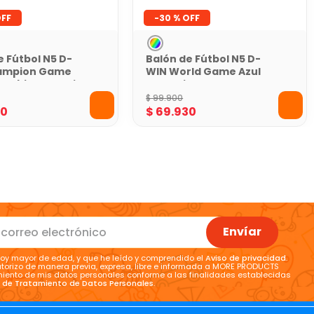
-
30 %
e Fútbol N5 D-
Balón de Fútbol N5 D-
ampion Game
WIN World Game Azul
lombia con Caja
con Caja
$
99
.
900
30
$
69
.
930
Envíar
oy mayor de edad, y que he leído y comprendido el
Aviso de privacidad
.
torizo de manera previa, expresa, libre e informada a MORE PRODUCTS
tamiento de mis datos personales conforme a las finalidades establecidas
a de Tratamiento de Datos Personales
.