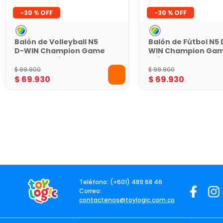
-
30 %
-
30 %
Balón de Volleyball N5
Balón de Fútbol N5 
D-WIN Champion Game
WIN Champion Ga
Azul con Caja
Rojo con Malla
$
99
.
900
$
99
.
900
$
69
.
930
$
69
.
930
Teléfono: (+601) 489 68 46
Correo:
contactenos@toylogic.com.co