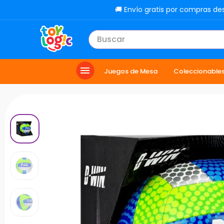
🚚 Envío gratis por compras de
Buscar
TÉRMINOS MÁS BUSCADOS
Juegos de Mesa
Coleccionable
1
.
lol
2
.
toy story
3
.
carro
4
.
minix figuras
5
.
carro control remoto
6
.
minix maradona
7
.
peluche
8
.
sonic
9
.
bloques