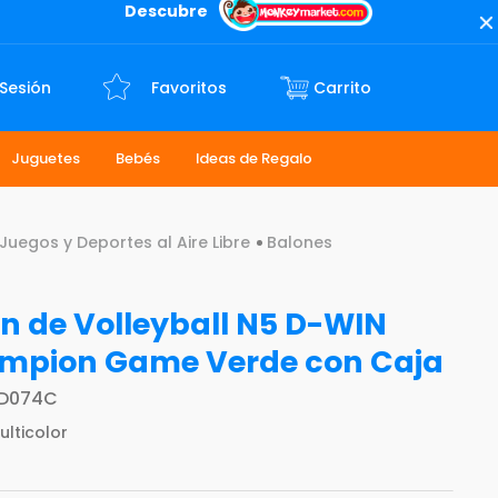
Descubre
 Sesión
Favoritos
Juguetes
Bebés
Ideas de Regalo
Juegos y Deportes al Aire Libre
Balones
n de Volleyball N5 D-WIN
mpion Game Verde con Caja
D074C
ulticolor