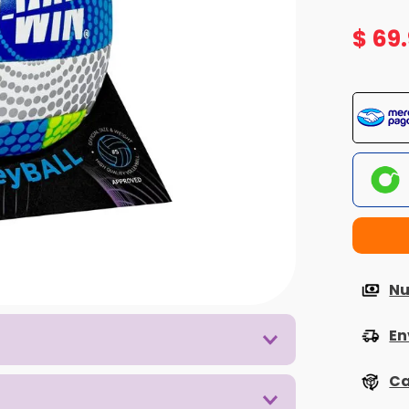
$
69
.
Nu
En
Ca