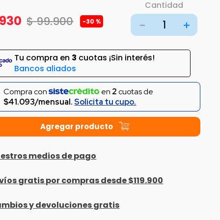
Cantidad
930
$
99
.
900
-
30 %
－
＋
Tu compra en
3
cuotas ¡Sin interés!
Bancos aliados
Compra con
en
2
cuotas de
$41.093/mensual.
Solicita tu cupo.
estros medios de pago
víos gratis por compras desde $119.900
mbios y devoluciones gratis