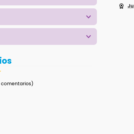
Ju
ios
☆
 comentarios)