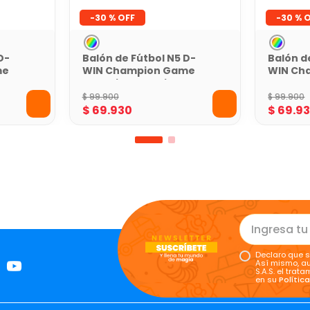
-
30 %
-
30 %
D-
Balón de Fútbol N5 D-
Balón d
me
WIN Champion Game
WIN Ch
Naranja con Caja
Azul Co
$
99
.
900
$
99
.
900
$
69
.
930
$
69
.
9
Declaro que s
Así mismo, au
S.A.S. el tra
en su
Polític