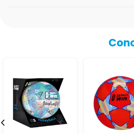
Califica el producto de 1 a 5 estrellas
★
★
★
★
★
Tu nombre
Cono
Dirección de email
Escribe un comentario
Enviar comentario