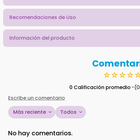
Recomendaciones de Uso
Información del producto
Comentar
☆
☆
☆
☆
0 Calificación promedio
(0
Escribe un comentario
Más reciente
Todos
Agregar comentario
No hay comentarios.
Título