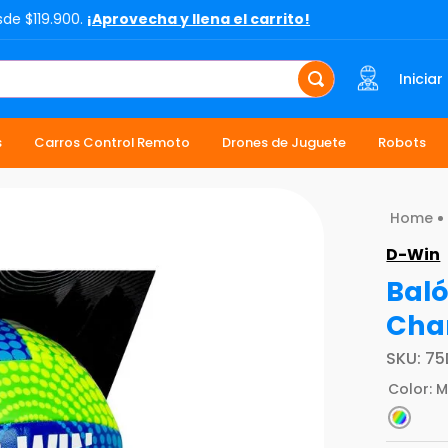
sde $119.900.
¡Aprovecha y llena el carrito!
Iniciar
s
Carros Control Remoto
Drones de Juguete
Robots
D-Win
Baló
Cha
SKU
:
75
Color
:
M